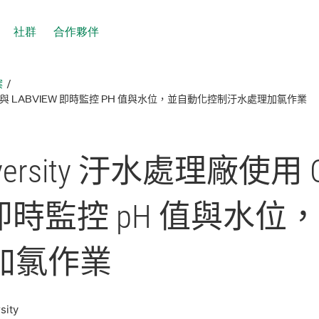
社群
合作夥伴
案
與 LABVIEW 即時​監​控 PH 值與​水位，​並​自動化​控制​汙水​處理​加氯作業
versity 汙水
處理
廠
使用 C
即時​監​控 pH 值
與​水位，
​加氯
作業
sity