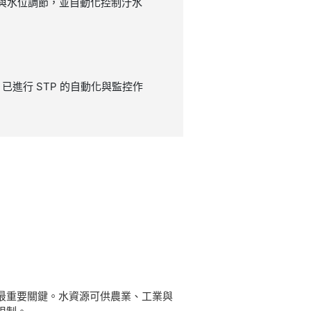
值與水位調節，並​自動化​控制​汙水​
 硬體，已進行 STP 的自動化​與監​控作
最重要關鍵。水資源可供農業、工業與