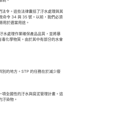
限制。
案與部門法令。這些法律囊括了汙水處理與其
命令 34 與 35 號。以前，我們必須
資源用於適當用途。
過汙水處理作業確保產品品質，並將暴
有毒化學物質。由於其中有部分的水會
別的地方。STP 的任務在於減少廢
籌備一項全國性的汙水與腐泥管理計畫。這
的汙染物。