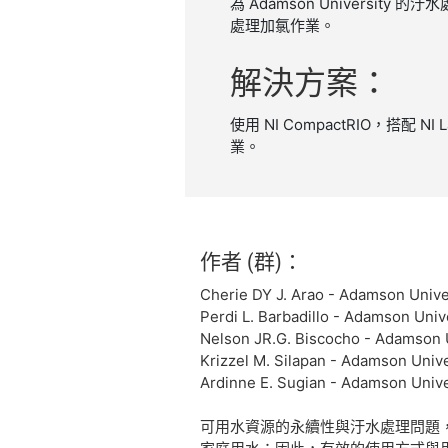
為 Adamson Universit
處理​加氯​作業​。
解決
方案：
使用 NI CompactRIO，搭配 NI 
業。​
作者 (群)：
Cherie DY J. Arao - Adamson Unive
Perdi L. Barbadillo - Adamson Univ
Nelson JR.G. Biscocho - Adamson 
Krizzel M. Silapan - Adamson Unive
Ardinne E. Sugian - Adamson Unive
可用水資源的永續性與汙水處理問題