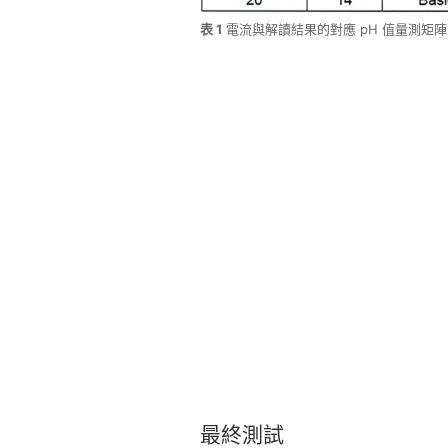
表 1
電流與解讀結果的對應 pH 值量測矩陣
最終
測試