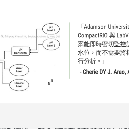
「Adamson Universi
CompactRIO 與 Lab
案
能
即時
密切
監
控
水位，
而
不需要
將
行
分析。」
- Cherie DY J. Arao,