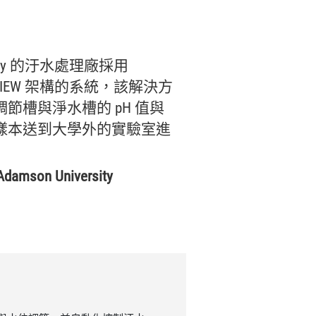
ty 的
汙水
處理
廠
採用
VIEW 架構
的
系統，
該
解決
方
調節
槽
與
淨
水槽
的 pH 值
與
樣本
送到
大學
外
的
實驗室
進
 Adamson University