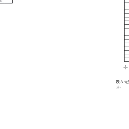
表 3
電
時)