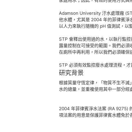
家庭用水；因此，有效的使用方式與
Adamson University 汙
他水體，尤其是 2004 年的菲律賓淨水
以人力來執行隨機的 pH 值測試，
STP 會釋出使用過的水，以執行監
露量控制在可接受的範圍。我們必須收
在廁所中再利用，所以我們必須確保
STP 必須有效監控廢水處理流程，
研究
背景
根據質量守恆定律，「物質不生不滅」
水的總量，並重複使用其中一部分經
2004 年菲律賓淨水法案 (RA 
項法案的用意是保護菲律賓水體免於