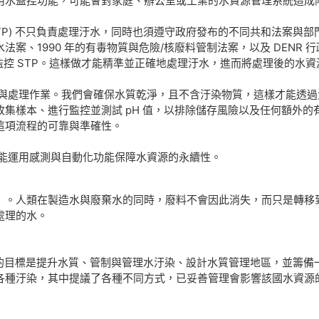
用水監控功能，可能會對家庭、辦公室或工業的水資源管理系統造成
水處理廠 (STP) 不只負責處理汙水，同時也須遵守政府發布的不同共和法
法案、1990 年的有毒物質與危險/核廢料管制法案，以及 DENR 行政
以監控 STP。這樣做才能精準並正確地處理汙水，進而將處理後的水
控與處理作業。我們會確保水質乾淨，且不含汙染物質，這樣才能透
集樣本、進行監控並測試 pH 值，以排除儲存風險以及任何額外的
這項流程的可靠與準確性。
才能運用感測與自動化功能保障水資源的永續性。
。人類在製造水與廢棄水的同時，廢料不會因此消失，而只是轉移到
處理的水。
9275) 的目標是提升水質、管制與管理水汙染、設計水質管理地區，並
各種汙染，其中提議了各種不同方式，已妥善管理會影響該國水資源