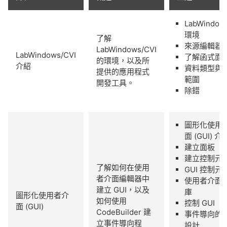
LabWindow
環境
了解
來源編輯器
LabWindows/CVI
LabWindows/CVI​
了解函式面
的環境，以及所
介紹
資料類型與
提供的應用程式
範圍
開發工具。
除錯 ​
圖形化使用
面 (GUI) 介紹
建立面板
建立控制元
了解如何在使用
GUI 控制元
者介面編輯器中
使用者介面
建立 GUI，以及
庫
圖形化使用者介
如何使用
控制 GUI​
面 (GUI)​
CodeBuilder 建
事件導向的
立事件導向程
設計