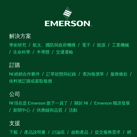
解決方案
學術研究
航太、國防與政府機構
電子
能源
工業機械
生命科學
半導體
交通運輸
訂購
NI 經銷合作夥伴
訂單狀態與紀錄
查詢報價單
服務條款
依料號訂購或索取報價
公司
NI 現在是 Emerson 旗下一員了
關於 NI
Emerson 職涯發展
新聞中心
供應鏈與品質
活動
支援
下載
產品說明書
討論區
啟動產品
提交服務需求
網