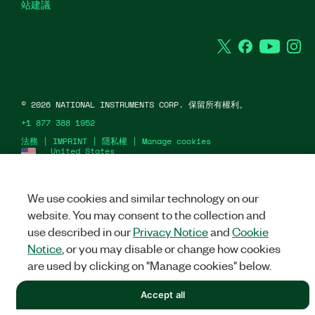
站建議
Twitter
Facebook
YouTu
In
©
2026
NATIONAL INSTRUMENTS CORP. 保留所有權利。
+1 877 388 1952
法務
|
IMPRINT
|
隱私權
|
Manage cookies
United States
We use cookies and similar technology on our
website. You may consent to the collection and
use described in our
Privacy Notice
and
Cookie
Notice
, or you may disable or change how cookies
are used by clicking on "Manage cookies" below.
Accept all