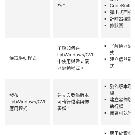
式。
CodeBuilder
彈出式面板
計時器控制
條狀圖
了解儀器驅
了解如何在
式
LabWindows/CVI
儀器驅動程式
建立儀器驅
中使用與建立儀
式
器驅動程式。
發佈版本可
檔
發布
建立與發佈版本
建立發佈版
LabWindows/CVI
可執行檔案與佈
執行檔
應用程式
署檔。
佈署可執行
適用於資料