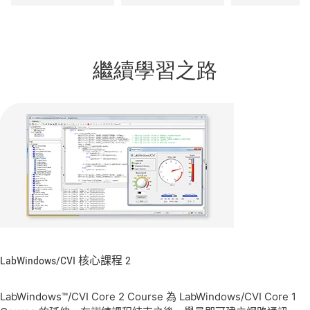
繼續學習之路
LabWindows/
CVI 核心
課程 2
LabWindows™/CVI Core 2 Course 為 LabWindows/CVI Core 1