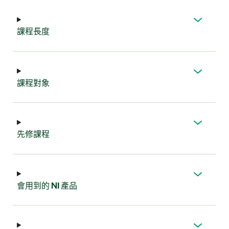
課程
長度
課程
對象
先
修
課程
會
用到
的 NI 產品