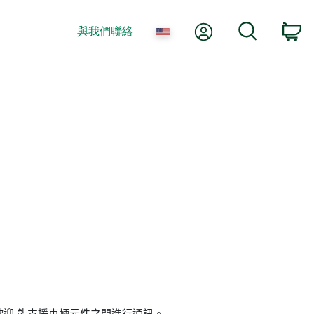
我的帳號
搜尋
與我們聯絡
購
業中最受歡迎,能支援車輛元件之間進行通訊。