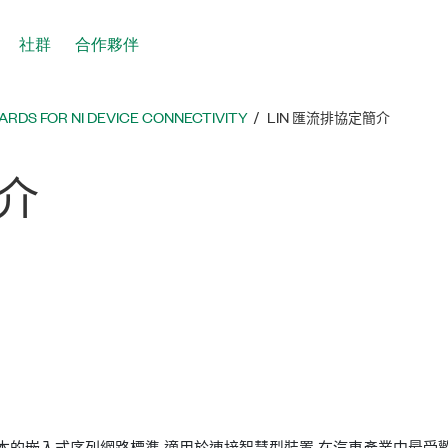
社群
合作夥伴
ARDS FOR NI DEVICE CONNECTIVITY
LIN 匯流排協定簡介
介
IN) 協定是一種低成本的嵌入式序列網路標準,適用於連接智慧型裝置,在汽車產