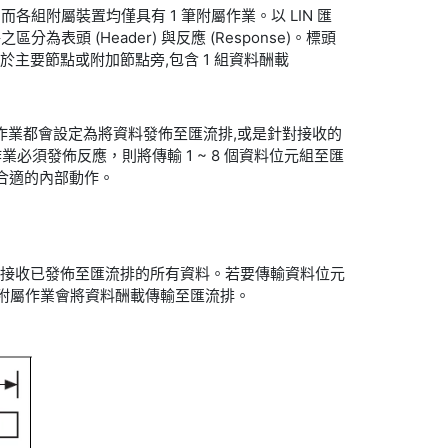
業。而各組附屬裝置均僅具有 1 筆附屬作業。以 LIN 匯
頭 (Header) 與反應 (Response)。標頭
加於主要節點或附加節點旁,包含 1 組資料酬載
項附屬作業都會設定為將資料發佈至匯流排,或是針對接收的
業必須發佈反應，則將傳輸 1 ~ 8 個資料位元組至匯
行合適的內部動作。
業本身即可接收已發佈至匯流排的所有資料。若要傳輸資料位元
內部附屬作業會將資料酬載傳輸至匯流排。