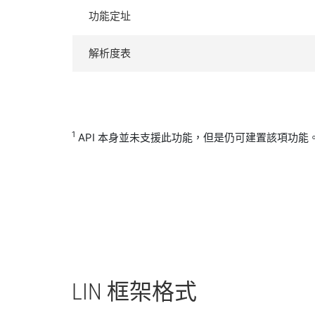
功能定址
解析度表
1
API 本身並未支援此功能，但是仍可建置該項功能
LIN 框架
格式