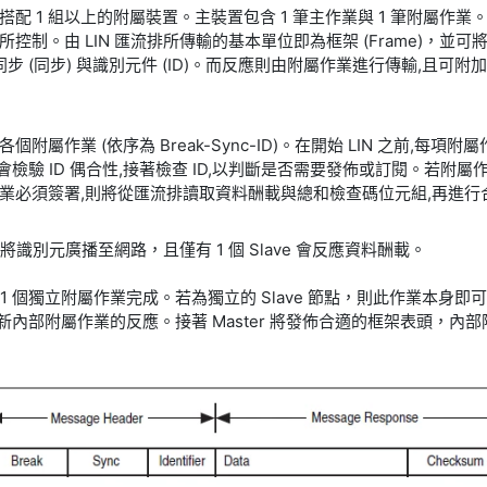
主要裝置搭配 1 組以上的附屬裝置。主裝置包含 1 筆主作業與 1 筆附屬作
 LIN 匯流排所傳輸的基本單位即為框架 (Frame)，並可將之區分為表
 (同步) 與識別元件 (ID)。而反應則由附屬作業進行傳輸,且可附
作業 (依序為 Break-Sync-ID)。在開始 LIN 之前,每
檢驗 ID 偶合性,接著檢查 ID,以判斷是否需要發佈或訂閱。若附屬作
作業必須簽署,則將從匯流排讀取資料酬載與總和檢查碼位元組,再進
ster 將識別元廣播至網路，且僅有 1 個 Slave 會反應資料酬載。
節點中的 1 個獨立附屬作業完成。若為獨立的 Slave 節點，則此作
以更新內部附屬作業的反應。接著 Master 將發佈合適的框架表頭，