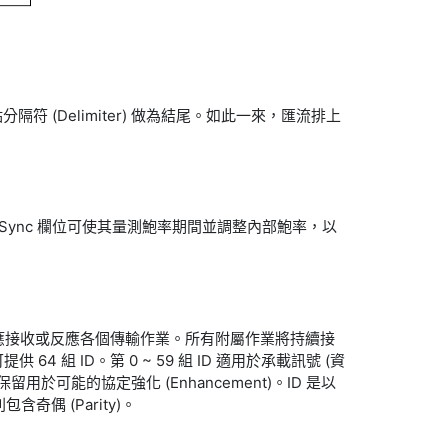
 的斷點分隔符 (Delimiter) 做為結尾。如此一來，匯流排上
裝置，Sync 欄位可使其量測鮑率期間並調整內部鮑率，以
應接收或反應各個傳輸作業。所有附屬作業將持續接
 64 組 ID。第 0 ~ 59 組 ID 適用於承載訊號 (資
 則保留用於可能的協定強化 (Enhancement)。ID 是以
含奇偶 (Parity)。