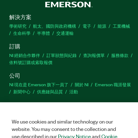
产品
编号：
788659-35WM
|
788659-35
|
788660-35
解決方案
學術研究
航太、國防與政府機構
電子
能源
工業機械
生命科學
半導體
交通運輸
訂購
NI 經銷合作夥伴
訂單狀態與紀錄
查詢報價單
服務條款
依料號訂購或索取報價
公司
NI 現在是 Emerson 旗下一員了
關於 NI
Emerson 職涯發展
新聞中心
供應鏈與品質
活動
支援
下載
產品說明書
討論區
啟動產品
提交服務需求
網
站建議
We use cookies and similar technology on our
website. You may consent to the collection and
use described in our
Privacy Notice
and
Cookie