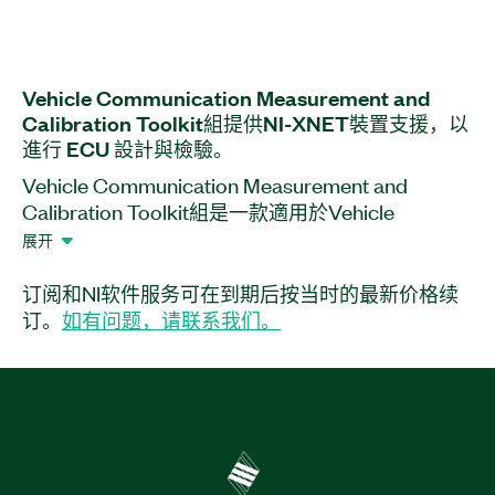
Vehicle Communication Measurement and
Calibration Toolkit
組
提供
NI-
XNET
裝置
支援，
以
進行 ECU 設計
與
檢驗。
Vehicle Communication Measurement and
Calibration Toolkit組是一款適用於Vehicle
Communication Toolkit組 (NI-VCOM) 的軟體外掛
展开
程式。此外掛程式可搭配NI-XNET支援的裝置，協
助您量測與校準電子控制單元 (ECU) 設計與驗證的
订阅和NI软件服务可在到期后按当时的最新价格续
應用。您可使用此外掛程式搭配校準資料庫檔案
订。
如有问题，请联系我们。
(A2L)，透過通用量測與校準協定 (XCP) 與 CAN 校
準協定 (CCP)，讀取/寫入內部 ECU 變數與特性。
此外，Vehicle Communication Measurement and
Calibration Toolkit組提供適用於LabVIEW的僅限
Windows 的 API、適用於 C/C++ 的僅限 Windows
的 API，以及網路校準資料庫查看器。