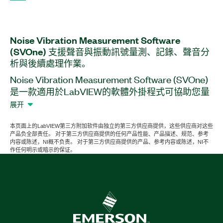
Noise Vibration Measurement Software
(SVOne) 支援
聲音
與
振動
訊號
量
測、
記錄、
聲音
分
析
與
後續
處理
作業。
Noise Vibration Measurement Software (SVOne)
是一款適用於LabVIEW的軟體外掛程式可協助您量
測雜訊、振動、轉速計訊號還有更多。透過此外掛
展开
程式您可以分析時間範圍、頻率和八度音也可以即
時設定並監控檢驗範圍。此外亦可於 TDMS 中儲存
本页面上的LabVIEW第三方附加软件由独立的第三方供应商提供，这些供应商对这些
产品负全部责任。 对于第三方供应商提供的任何产品性能、产品描述、规范、参考
量測作業以利後續處理大量資料。此外掛程式支援
内容或陈述，NI概不负责。 对于第三方供应商提供的产品、参考内容或陈述，NI不
穩定狀態與異常狀態資料的同步分析有助於比較並
作任何明示或暗示的保证。
分析訊號異常區域與量測準位以及時間訊號、頻率
分析、八度音分析、階次追踪、頻率響應等函式
(FRF) 分析和 3D 圖表分析。Noise Vibration
Measurement Software (SVOne) 亦具備分析濾波
器、量測週期資料對齊、資料匯出等功能。