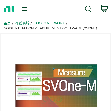
返
搜尋
回
首
頁
主页
在线商城
TOOLS NETWORK
NOISE VIBRATION MEASUREMENT SOFTWARE (SVONE)