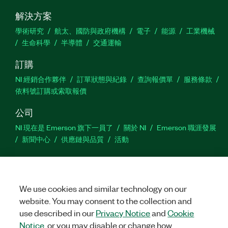
解決方案
产品
编号：
789904-35
學術研究
航太、國防與政府機構
電子
能源
工業機械
生命科學
半導體
交通運輸
訂購
NI 經銷合作夥伴
訂單狀態與紀錄
查詢報價單
服務條款
依料號訂購或索取報價
公司
NI 現在是 Emerson 旗下一員了
關於 NI
Emerson 職涯發展
新聞中心
供應鏈與品質
活動
支援
下載
產品說明書
討論區
啟動產品
提交服務需求
網
站建議
We use cookies and similar technology on our
website. You may consent to the collection and
use described in our
Privacy Notice
and
Cookie
Twitter
Facebook
YouTu
In
Notice
, or you may disable or change how