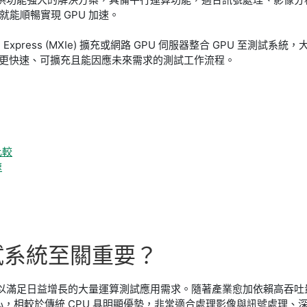
學習就能順暢實現 GPU 加速。
 模組、MXI Express (MXIe) 擴充或網路 GPU 伺服器整合 GP
推動更快速、可擴充且能因應未來需求的測試工作流程。
比較
速
試
系統
至
關
重要？
器，以滿足日益增長的大量運算測試應用需求。隨著產業愈加依賴高吞
心，相較於傳統 CPU 具明顯優勢，非常適合處理影像與訊號處理、