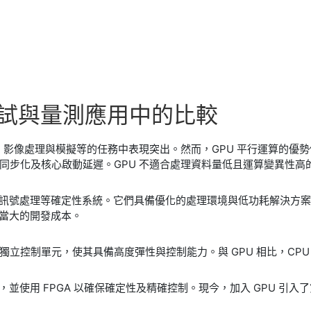
試
與
量
測
應用
中的
比較
、影像處理與模擬等的任務中表現突出。然而，GPU 平行運算的優勢
同步化及核心啟動延遲。GPU 不適合處理資料量低且運算變異性高
時訊號處理等確定性系統。它們具備優化的處理環境與低功耗解決方案，
相當大的開發成本。
立控制單元，使其具備高度彈性與控制能力。與 GPU 相比，CP
輯，並使用 FPGA 以確保確定性及精確控制。現今，加入 GPU 