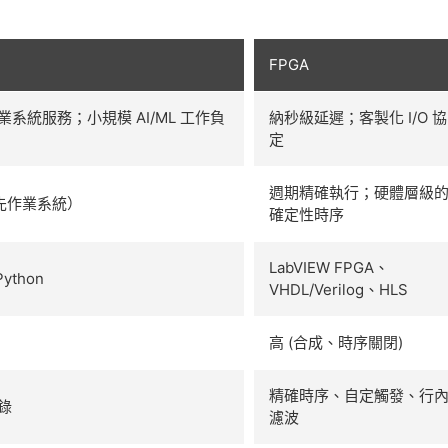
FPGA
系統服務；小規模 AI/ML 工作負
納秒級延遲；客製化 I/O 協
定
週期精確執行；硬體層級
（搶先作業系統）
確定性時序
LabVIEW FPGA、
ython
VHDL/Verilog、HLS
高 (合成、時序關閉)
精確時序、自定觸發、行
錄
濾波