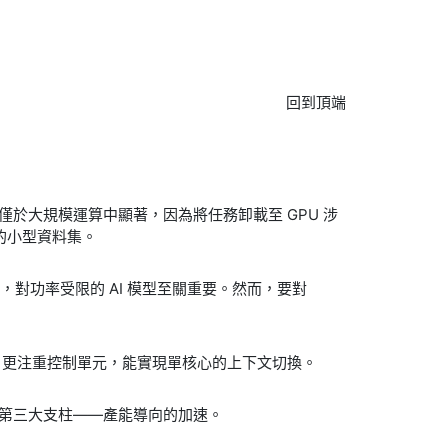
回到頂端
僅於大規模運算中顯著，因為將任務卸載至 GPU 涉
的小型資料集。
對功率受限的 AI 模型至關重要。然而，要對
U 更注重控制單元，能實現單核心的上下文切換。
引入了第三大支柱——產能導向的加速。