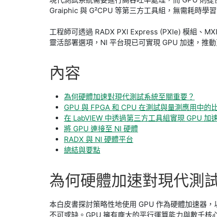
Graiphic 與 G²CPU 等第三方工具組，無需耗時
​工程師可透過 RADX PXI Express (PXIe)
靈活部署選項，NI 平台現已可實現 GPU 加速，
內容
為何硬體加速對現代測試系統至關重要？
GPU 與 FPGA 和 CPU 在測試與量測應用中的
在 LabVIEW 中透過第三方工具組實現 GPU 加
將 GPU 連接至 NI 硬體
RADX 與 NI 硬體平台
總結與要點
為何
硬體
加速
對
現代
測
本白皮書探討策略性地使用 GPU 作為硬體加速
不可或缺。GPU 擁有龐大的平行運算能力與數千核