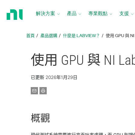
返
回
解決方案
產品
專業觀點
支援
首
頁
首頁
產品選購
什麼是 LABVIEW？
​使用 GPU 與
​使用 GPU 與 NI L
已更新 2026年1月29日
概觀
​現代測試系統需要進行高吞吐率處理，而 GPU 則