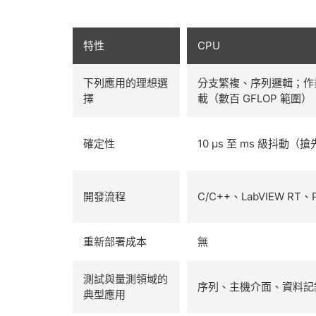
特性
CPU
下列應用的理想選
分支繁複、序列邏輯；作業
擇
載（數百 GFLOP 範圍）
確定性
10 µs 至 ms 級抖動
開發流程
C/C++、LabVIEW RT、P
重新部署成本
無
測試與量測領域的
序列、主機介面、資料記
典型應用