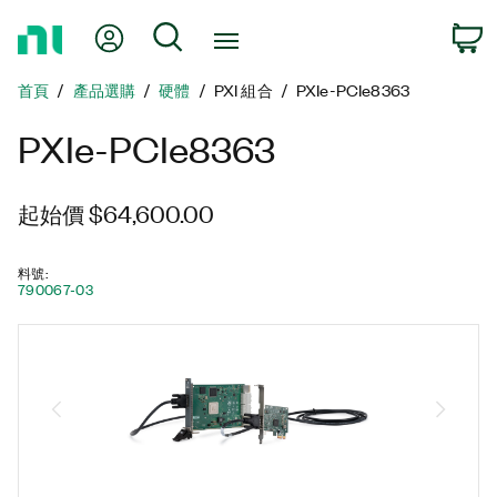
返
我的帳號
搜尋
回
首
首頁
產品選購
硬體
PXI 組合
PXIe-PCIe8363
頁
PXIe-PCIe8363
起始價 $64,600.00
料號
:
790067-03