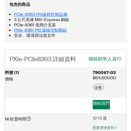
包含的商品
PCIe-8363 PXI遠程控制設備
3 公尺高速 MXI-Express 銅線
PCIe-8361 低簡介支架
PXIe-8361 PXI 遠端控制模組
安全、環境與法規文件
PXIe-PCIe8363 詳細資料
聯絡銷售人員
料號
(
1
)
790067-03
$64,600.00
價格
在售
聯絡我們
12-13 週
NI 前置時間
想要更快買到？