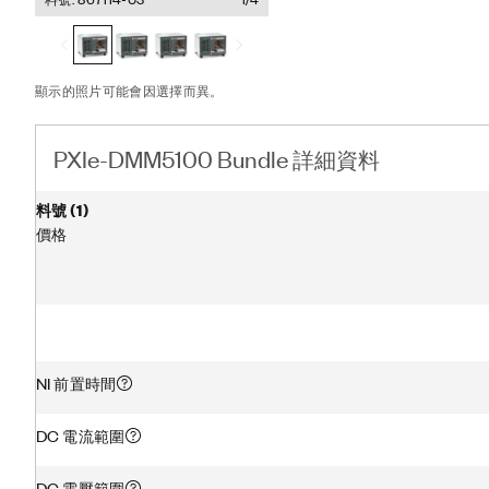
Thunderbolt™ 3 MXI-
組合還包括一條 Thunderbolt
Corporation 或其子
顯示的照片可能會因選擇而異。
PXIe-DMM5100 Bundle 詳細資料
料號
(
1
)
價格
NI 前置時間
DC 電流範圍
DC 電壓範圍