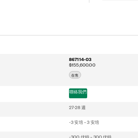
Express 控制器。此外，PXIe-DMM5100
 連接線。Thunderbolt 是 Intel
公司在美國與/或其他國家/地區的商標。
867114-03
$155,600.00
在售
聯絡我們
27-28 週
-3 安培 ~ 3 安培
-300 伏特 ~ 300 伏特