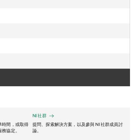
NI 社群
準時間，或取得
提問、探索解決方案，以及參與 NI 社群成員討
服務協定。
論。