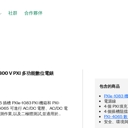
社群
合作夥伴
00 V PXI 多功能數位電錶
包含的商品
PXIe-1083 
電源線
插槽 PXIe-1083 PXI 機箱和 PXI-
4 個 PXI 填
-4065 可進行 AC/DC 電壓、AC/DC 電
4 個插槽阻
測作業,以及二極體測試,並適用於
PXI-4065
他有成本考量的測試與量測應用。此機箱
安全、環境
 電力與冷卻功能、整合式