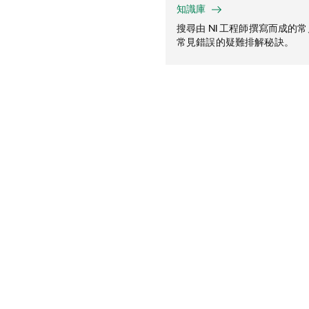
知識庫
搜尋由 NI 工程師撰寫而成的
常見錯誤的疑難排解秘訣。