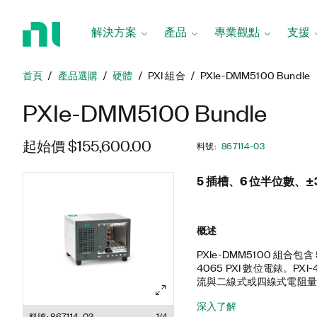
返
回
解決方案
產品
專業觀點
支援
首
頁
首頁
產品選購
硬體
PXI 組合
PXIe-DMM5100 Bundle
PXIe-DMM5100 Bundle
起始價 $155,600.00
料號
:
867114-03
5 插槽、6 位半位數、±3
概述
PXIe-DMM5100 組合包含 5 
4065 PXI 數位電錶。PXI
流與二線式或四線式電阻量
OEM、教育實驗室,或其
深入了解
具有所有混合接頭、58 W
料號: 867114-03
1/4