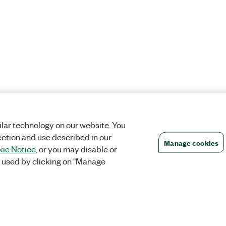
lar technology on our website. You
ection and use described in our
Manage cookies
ie Notice
, or you may disable or
 used by clicking on "Manage