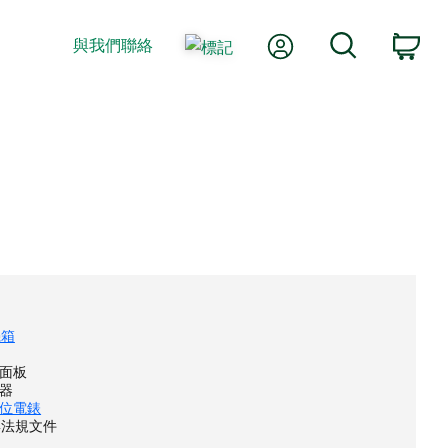
我的帳號
搜尋
與我們聯絡
購
機箱
充面板
擋器
 數位電錶
與法規文件