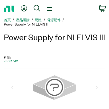
返
我的帳號
搜尋
回
首
首頁
產品選購
硬體
電源配件
頁
Power Supply for NI ELVIS III
Power Supply for NI ELVIS III
料號
:
786817-01