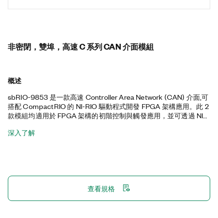
非密閉，雙埠，高速 C 系列 CAN 介面模組
概述
sbRIO-9853 是一款高速 Controller Area Network (CAN) 介面,可
搭配 CompactRIO 的 NI-RIO 驅動程式開發 FPGA 架構應用。此 2
款模組均適用於 FPGA 架構的初階控制與觸發應用，並可透過 NI
LabVIEW FPGA Module 進行程式設計。這些模組也適用於在 NI
深入了解
LabVIEW FPGA Module 中對 CAN 框架進行位元處理。sbRIO-
9853 僅相容於 CompactRIO 系統。非封裝模組是專為 OEM 應用
所設計。
查看規格