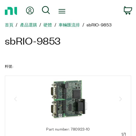
返
我的帳號
搜尋
回
首
首頁
產品選購
硬體
車輛匯流排
sbRIO-9853
頁
sbRIO-9853
料號
:
Part number: 780923-10
1/1