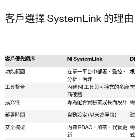
客戶選擇 SystemLink 的理由
客戶優先順序
NI SystemLink
DI
功能範圍
在單一平台中部署、監控、
根據
分析、治理
工具整合
內建 NI 工具與可擴充的多廠
需要
商硬體
擴充性
專為配合實驗室成長而設計
需重
部署時間
自動設定 (以天為單位)
建置
安全模型
內建 RBAC、加密、代管更
需要
新
式