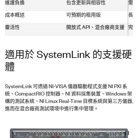
維護負擔
包含更新與相容性
需要
成本概述
可預期的租用版
長期
靈活
性
開放式 API、混合廠商支援
完全
適用於 SystemLink 的支援硬
體
SystemLink 可透過 NI-VISA 儀器驅動程式支援 NI PXI 系
統、CompactRIO 控制器、NI 資料採集裝置、Windows 架
構的測試系統、NI Linux Real-Time 目標系統與第三方儀器,
進而在混合廠商測試環境中進行集中管理。