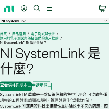
返
我的帳號
搜尋
回
首
頁
NI SystemLink
Skip to main content
首頁
產品選購
電子測試與儀控
適用於電子測試與儀控設備的應用軟體
NI SystemLink™ 軟體是什麼？
NI SystemLink 是
什麼?
查看價格與版本
申請示範
SystemLinkTM 軟體是一款值得信賴的集中化平台,可協助各種
規模的工程與測試團隊規劃、管理與最佳化測試作業。
SystemLink 可運用資料找出相關性並排除效率不彰的問題，簡