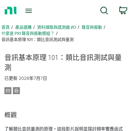
返
搜尋
回
首
頁
首頁
產品選購
資料擷取與感測器 I/O
聲音與振動
什麼是 PXI 聲音與振動模組？
音訊基本原理 101：類比音訊測試與量測
音訊
基本
原理 101：
類比
音訊
測試
與
量
測
已更新 2026年7月7日
概觀
了解類比音訊量測的原理。這段影片說明並探討頻率響應函式