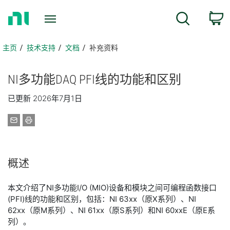
返
搜索
回
主
页
主页
技术支持
文档
补充资料
NI
多功能
DAQ PFI
线
的
功能
和
区别
已更新 2026年7月1日
概述
本文介绍了NI多功能I/O (MIO)设备和模块之间可编程函数接口
(PFI)线的功能和区别，包括：NI 63xx（原X系列）、NI
62xx（原M系列）、NI 61xx（原S系列）和NI 60xxE（原E系
列）。