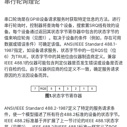
串
行
轮
询
理论
串口轮询是在GPIB设备请求服务时获取特定信息的方法。进行
串行轮询时，控制器将查询每个设备，搜索置SRQ线有效的设
备。每个设备通过返回其状态字节寄存器中包含的状态字节的
值来响应轮询（见图1）。取决于设备的条件（例如，存在可用
数据或错误条件）可确定该值。ANSI/IEEE Standard 488.1-
1987指定，如设备请求服务，状态字节中的一位RQS位（位
6）为TRUE。状态字节中的其他位由仪器制造商定义。兼容
IEEE 488.1的仪器可能包含判定仪器是否发生错误或设备是否进
行自检的位。由于仪器供应商的位定义不一致，确定服务请求
原因的方法因设备而异。
图1.
状态字节寄存器
ANSI/IEEE Standard 488.2-1987定义了特定的服务请求条
件，使一个模型描述了所有符合488.2标准的设备的状态字节。
IEEE 488.2标准基于并扩展了上一节讨论的IEEE 488.1状态字
节（见图2）。IEEE 488.2与IEEE 488.1标准一样定义了RQS