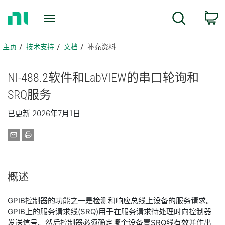
返
搜索
回
主
页
主页
技术支持
文档
补充资料
NI-488.2
软件
和
LabVIEW
的
串
口
轮
询
和
SRQ
服务
已更新 2026年7月1日
概述
GPIB控制器的功能之一是检测和响应总线上设备的服务请求。
GPIB上的服务请求线(SRQ)用于在服务请求待处理时向控制器
发送信号。然后控制器必须确定哪个设备置SRQ线有效并作出