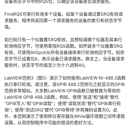
设备状态字节中的RQS位，以确定该设备是否请求服务。
FindRQS可串行轮询多个设备。如某个设备通过置SRQ有效请
求服务，程序将返回第一个请求服务的设备的索引和状态字节
值。
如已知只有一个仪器置SRQ有效，且想知道哪个仪器及其串行
轮询响应字节，可使用查找RQS函数。如怀疑多个仪器置SRQ
有效，可使用AllSpoll从所有设备接收串行轮询响应字节。如状
态字节已设置位6，表示设备已请求服务。换言之，当设备请求
服务时，状态字节的值至少为十六进制40。
LabVIEW范例3（图5）演示了如何使用LabVIEW NI-488.2函数
执行串行轮询。请注意，该GPIB 488.2范例与之前显示的GPIB
范例非常相似。大多数LabVIEW GPIB函数已被替换为等效的
LabVIEW GPIB 488.2函数，例如，使用“发送”和“接收”替代
“GPIB写入”和“GPIB读取”；使用“读取状态”替代“GPIB串行轮
询”；使用“测试SRQ”替代“GPIB等待”并将掩码设置为0。此
外，本范例演示了使用移位寄存器在While循环周期之间传递错
误簇，从而控制程序中可能的错误的更好方法。