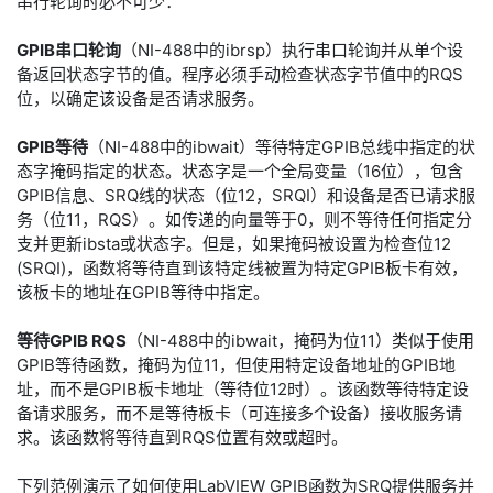
串行轮询时必不可少：
GPIB串口轮询
（NI-488中的ibrsp）执行串口轮询并从单个设
备返回状态字节的值。程序必须手动检查状态字节值中的RQS
位，以确定该设备是否请求服务。
GPIB等待
（NI-488中的ibwait）等待特定GPIB总线中指定的状
态字掩码指定的状态。状态字是一个全局变量（16位），包含
GPIB信息、SRQ线的状态（位12，SRQI）和设备是否已请求服
务（位11，RQS）。如传递的向量等于0，则不等待任何指定分
支并更新ibsta或状态字。但是，如果掩码被设置为检查位12
(SRQI)，函数将等待直到该特定线被置为特定GPIB板卡有效，
该板卡的地址在GPIB等待中指定。
等待GPIB RQS
（NI-488中的ibwait，掩码为位11）类似于使用
GPIB等待函数，掩码为位11，但使用特定设备地址的GPIB地
址，而不是GPIB板卡地址（等待位12时）。该函数等待特定设
备请求服务，而不是等待板卡（可连接多个设备）接收服务请
求。该函数将等待直到RQS位置有效或超时。
下列范例演示了如何使用LabVIEW GPIB函数为SRQ提供服务并