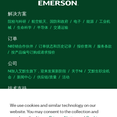
解决方案
院校与科研
航空航天、国防和政府
电子
能源
工业机
械
生命科学
半导体
交通运输
订单
NI经销合作伙伴
订单状态和历史记录
报价查询
服务条款
按产品编号订购或请求报价
公司
NI加入艾默生旗下，迎来发展新阶段
关于NI
艾默生职业机
会
新闻中心
供应链/质量
活动
技术支持
下载
产品文档
激活产品
提交服务申请
网站反馈
We use cookies and similar technology on our
website. You may consent to the collection and
we