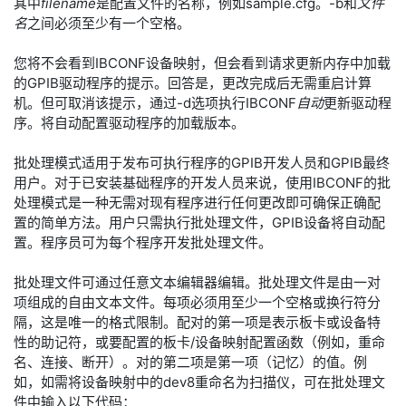
其中
filename
是配置文件的名称，例如sample.cfg。-b和
文件
名
之间必须至少有一个空格。
您将不会看到IBCONF设备映射，但会看到请求更新内存中加载
的GPIB驱动程序的提示。回答是，更改完成后无需重启计算
机。但可取消该提示，通过-d选项执行IBCONF
自动
更新驱动程
序。将自动配置驱动程序的加载版本。
批处理模式适用于发布可执行程序的GPIB开发人员和GPIB最终
用户。对于已安装基础程序的开发人员来说，使用IBCONF的批
处理模式是一种无需对现有程序进行任何更改即可确保正确配
置的简单方法。用户只需执行批处理文件，GPIB设备将自动配
置。程序员可为每个程序开发批处理文件。
批处理文件可通过任意文本编辑器编辑。批处理文件是由一对
项组成的自由文本文件。每项必须用至少一个空格或换行符分
隔，这是唯一的格式限制。配对的第一项是表示板卡或设备特
性的助记符，或要配置的板卡/设备映射配置函数（例如，重命
名、连接、断开）。对的第二项是第一项（记忆）的值。例
如，如需将设备映射中的dev8重命名为扫描仪，可在批处理文
件中输入以下代码：