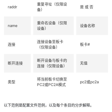
重复寻址（仅限设
raddr
是 或 否
备）
重命名设备（仅限
name
设备名称
设备）
连接设备至板卡
连接
板卡#
（仅限设备）
断开设备与板卡的
断开连接
无值
连接（仅限设备）
将当前板卡切换至
类型
pc2或pc2a
PC2或PC2A模式
以下范例是配置文件范例，以及每个条目的分步解释。