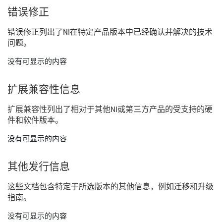
错误
修正
错误
修正
列出
了
NI
在
特定
产品
版本
中
已经
确认
并
解决
的
技术
问题。
没有可显示的内容
扩展
兼容
性
信息
扩展
兼容
性
列出
了
相
对于
其他
NI
或
第三
方
产品
的
受
支持
的
硬
件
和
软件
版本。
没有可显示的内容
其他
发行
信息
这些
文
档
包含
特定
于
所
选
版本
的
其他
信息，
例如
迁移
和
升级
指南。
没有可显示的内容