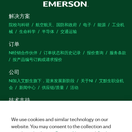
解决方案
院校与科研
航空航天、国防和政府
电子
能源
工业机
械
生命科学
半导体
交通运输
订单
NI经销合作伙伴
订单状态和历史记录
报价查询
服务条款
按产品编号订购或请求报价
公司
NI加入艾默生旗下，迎来发展新阶段
关于NI
艾默生职业机
会
新闻中心
供应链/质量
活动
技术支持
下载
产品文档
激活产品
提交服务申请
网站反馈
We use cookies and similar technology on our
website. You may consent to the collection and
we