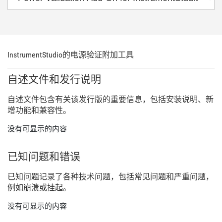
InstrumentStudio
的
电源
验证
附加
工具
自述
文件
和
发行
说明
自述
文件
包含
有关
该
发行
版
的
重要
信息，
包括
安装
说明、
新
增
功能
和
兼容
性。
没有可显示的内容
已知
问题
和
错误
已知
问题
记录
了
各种
技术
问题，
包括
常见
问题
和
严重
问题，
例如
崩溃
或
挂
起。
没有可显示的内容