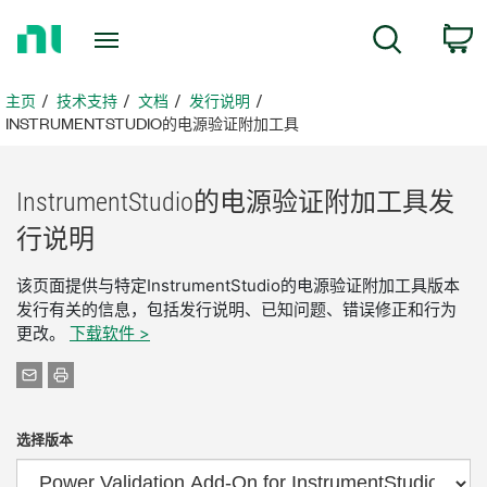
返
搜索
回
主
页
主页
技术支持
文档
发行说明
INSTRUMENTSTUDIO的电源验证附加工具
InstrumentStudio
的
电源
验证
附加
工具
发
行
说明
该页面提供与特定InstrumentStudio的电源验证附加工具版本
发行有关的信息，包括发行说明、已知问题、错误修正和行为
更改。
下载软件 >
选择版本