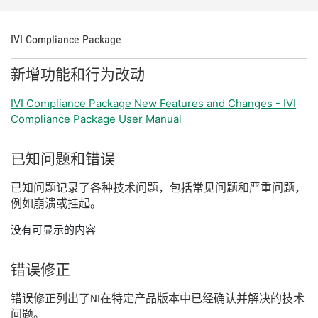
IVI Compliance Package
新增
功能
和
行为
改动
IVI Compliance Package New Features and Changes - IVI
Compliance Package User Manual
已知
问题
和
错误
已知
问题
记录
了
各种
技术
问题，
包括
常见
问题
和
严重
问题，
例如
崩溃
或
挂
起。
没有可显示的内容
错误
修正
错误
修正
列出
了
NI
在
特定
产品
版本
中
已经
确认
并
解决
的
技术
问题。