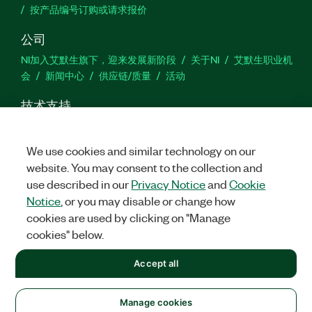
按产品编号订购或请求报价
公司
NI加入艾默生旗下，迎来发展新阶段
关于NI
艾默生职业机
会
新闻中心
供应链/质量
活动
技术支持
下载
产品文档
激活产品
提交服务申请
网站反馈
We use cookies and similar technology on our
website. You may consent to the collection and
we
use described in our
Privacy Notice
and
Cookie
Notice
, or you may disable or change how
cookies are used by clicking on "Manage
©
2026
NATIONAL INSTRUMENTS CORP. 恩艾 (中国) 仪器有限公司
cookies" below.
版权所有.
沪ICP备09002359号.
沪公网安备 31011502018878号
+1 877 388 1952
Accept all
法律信息
|
IMPRINT
|
中国特定隐私声明
|
隐私声明
|
Manage
cookies
United States
Manage cookies