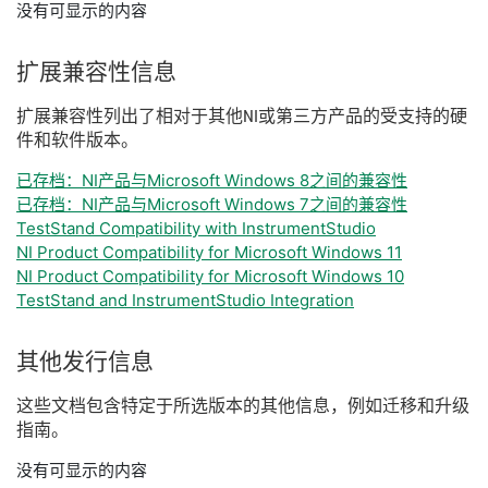
没有可显示的内容
扩展
兼容
性
信息
扩展
兼容
性
列出
了
相
对于
其他
NI
或
第三
方
产品
的
受
支持
的
硬
件
和
软件
版本。
已存档：NI产品与Microsoft Windows 8之间的兼容性
已存档：NI产品与Microsoft Windows 7之间的兼容性
TestStand Compatibility with InstrumentStudio
NI Product Compatibility for Microsoft Windows 11
NI Product Compatibility for Microsoft Windows 10
TestStand and InstrumentStudio Integration
其他
发行
信息
这些
文
档
包含
特定
于
所
选
版本
的
其他
信息，
例如
迁移
和
升级
指南。
没有可显示的内容