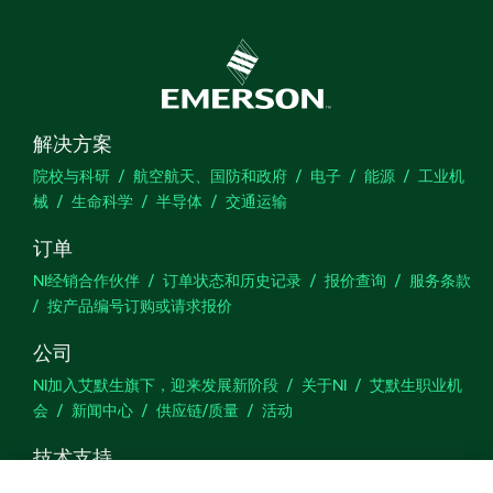
解决方案
院校与科研
航空航天、国防和政府
电子
能源
工业机
械
生命科学
半导体
交通运输
订单
NI经销合作伙伴
订单状态和历史记录
报价查询
服务条款
按产品编号订购或请求报价
公司
NI加入艾默生旗下，迎来发展新阶段
关于NI
艾默生职业机
会
新闻中心
供应链/质量
活动
技术支持
下载
产品文档
激活产品
提交服务申请
网站反馈