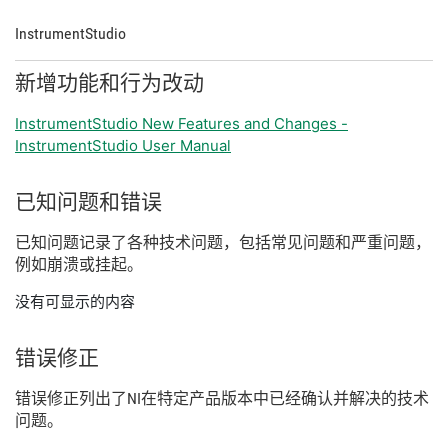
InstrumentStudio
新增
功能
和
行为
改动
InstrumentStudio New Features and Changes -
InstrumentStudio User Manual
已知
问题
和
错误
已知
问题
记录
了
各种
技术
问题，
包括
常见
问题
和
严重
问题，
例如
崩溃
或
挂
起。
没有可显示的内容
错误
修正
错误
修正
列出
了
NI
在
特定
产品
版本
中
已经
确认
并
解决
的
技术
问题。