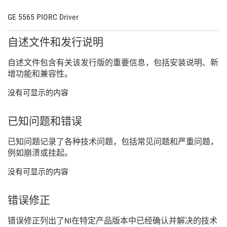
GE 5565 PIORC Driver
自述
文件
和
发行
说明
自述
文件
包含
有关
该
发行
版
的
重要
信息，
包括
安装
说明、
新
增
功能
和
兼容
性。
没有可显示的内容
已知
问题
和
错误
已知
问题
记录
了
各种
技术
问题，
包括
常见
问题
和
严重
问题，
例如
崩溃
或
挂
起。
没有可显示的内容
错误
修正
错误
修正
列出
了
NI
在
特定
产品
版本
中
已经
确认
并
解决
的
技术