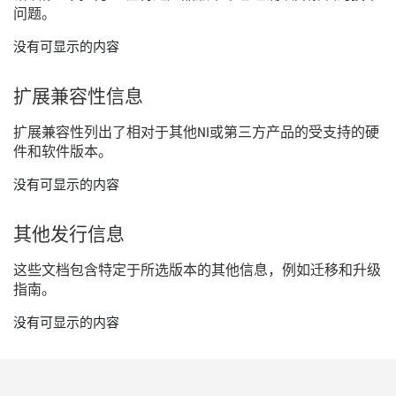
问题。
没有可显示的内容
扩展
兼容
性
信息
扩展
兼容
性
列出
了
相
对于
其他
NI
或
第三
方
产品
的
受
支持
的
硬
件
和
软件
版本。
没有可显示的内容
其他
发行
信息
这些
文
档
包含
特定
于
所
选
版本
的
其他
信息，
例如
迁移
和
升级
指南。
没有可显示的内容