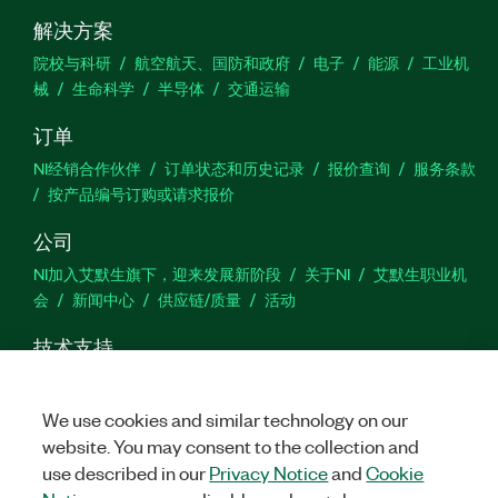
解决方案
院校与科研
航空航天、国防和政府
电子
能源
工业机
械
生命科学
半导体
交通运输
订单
NI经销合作伙伴
订单状态和历史记录
报价查询
服务条款
按产品编号订购或请求报价
公司
NI加入艾默生旗下，迎来发展新阶段
关于NI
艾默生职业机
会
新闻中心
供应链/质量
活动
技术支持
下载
产品文档
激活产品
提交服务申请
网站反馈
We use cookies and similar technology on our
website. You may consent to the collection and
we
use described in our
Privacy Notice
and
Cookie