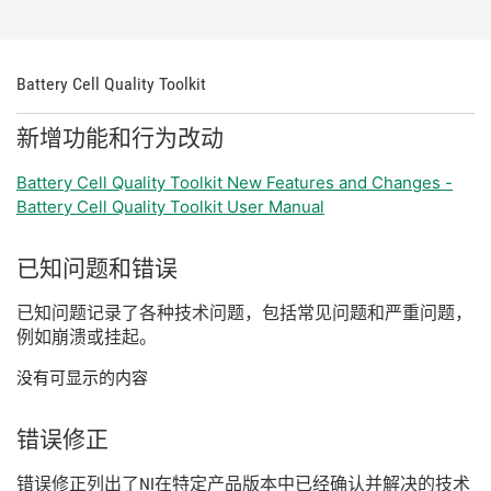
Battery Cell Quality Toolkit
新增
功能
和
行为
改动
Battery Cell Quality Toolkit New Features and Changes -
Battery Cell Quality Toolkit User Manual
已知
问题
和
错误
已知
问题
记录
了
各种
技术
问题，
包括
常见
问题
和
严重
问题，
例如
崩溃
或
挂
起。
没有可显示的内容
错误
修正
错误
修正
列出
了
NI
在
特定
产品
版本
中
已经
确认
并
解决
的
技术