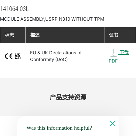
141064-03L
MODULE ASSEMBLY,USRP N310 WITHOUT TPM
标志
描述
证书
下载
EU & UK Declarations of
Conformity (DoC)
PDF
产品​支持​资源
Was this information helpful?