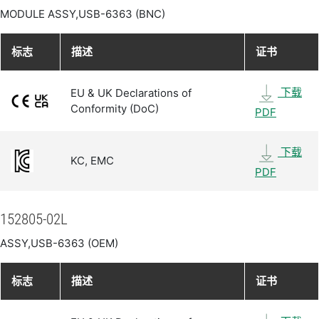
MODULE ASSY,USB-6363 (BNC)
标志
描述
证书
下载
EU & UK Declarations of
Conformity (DoC)
PDF
下载
KC, EMC
PDF
152805-02L
ASSY,USB-6363 (OEM)
标志
描述
证书