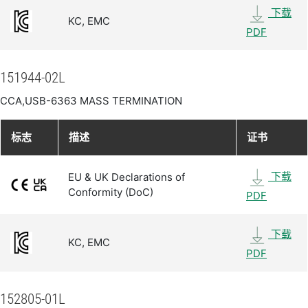
下载
KC, EMC
PDF
151944-02L
CCA,USB-6363 MASS TERMINATION
标志
描述
证书
下载
EU & UK Declarations of
Conformity (DoC)
PDF
下载
KC, EMC
PDF
152805-01L