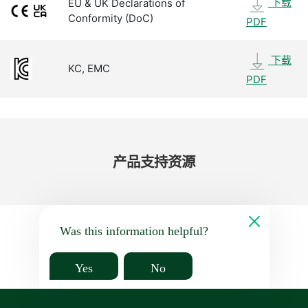
下载
EU & UK Declarations of
Conformity (DoC)
PDF
下载
KC, EMC
PDF
产品​支持​资源
Was this information helpful?
Yes
No