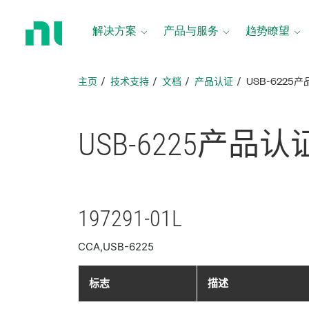
返
回
解决方案
产品与服务
趋势瞭望
主
页
主页
技术支持
文档
产品认证
USB-6225
USB-6225
产品
认
197291-01L
CCA,USB-6225
标志
描述