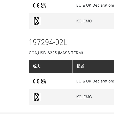
EU & UK Declaration
KC, EMC
197294-02L
CCA,USB-6225 (MASS TERM)
标志
描述
EU & UK Declaration
KC, EMC