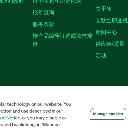
国防和政府
订单状态和历史记录
关于NI
报价查询
艾默生职业
服务条款
新闻中心
按产品编号订购或请求报
价
供应链/质量
活动
隐私声明
|
MANAGE COOKIES
©
NATIONAL INSTRUMENTS CORP. 恩艾
备09002359号.
沪公网安备 3101150201
lar technology on our website. You
ection and use described in our
Manage cookies
ie Notice
, or you may disable or
 used by clicking on "Manage