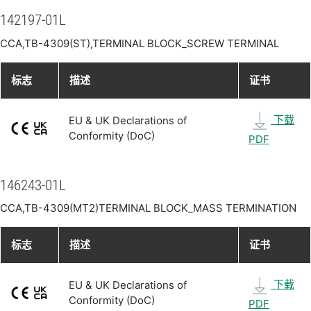
142197-01L
CCA,TB-4309(ST),TERMINAL BLOCK_SCREW TERMINAL
标志
描述
证书
下载
EU & UK Declarations of
Conformity (DoC)
PDF
146243-01L
CCA,TB-4309(MT2)TERMINAL BLOCK_MASS TERMINATION
标志
描述
证书
下载
EU & UK Declarations of
Conformity (DoC)
PDF