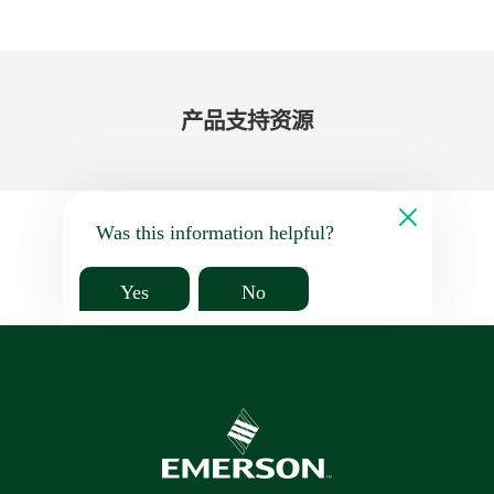
产品​支持​资源
Was this information helpful?
Yes
No