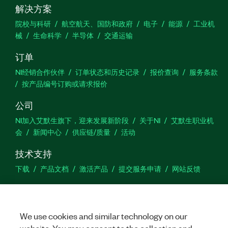
解决方案
院校与科研
航空航天、国防和政府
电子
能源
工业机
械
生命科学
半导体
交通运输
订单
NI经销合作伙伴
订单状态和历史记录
报价查询
服务条款
按产品编号订购或请求报价
公司
NI加入艾默生旗下，迎来发展新阶段
关于NI
艾默生职业机
会
新闻中心
供应链/质量
活动
技术支持
下载
产品文档
激活产品
提交服务申请
网站反馈
we
We use cookies and similar technology on our