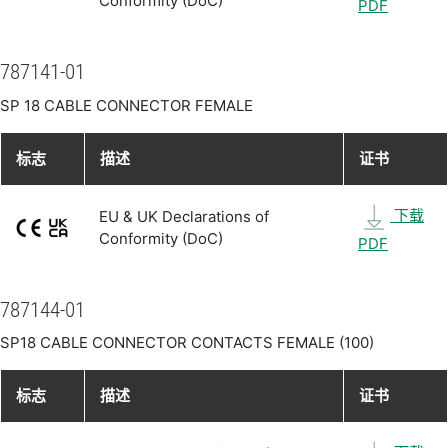
Conformity (DoC)
PDF
787141-01
SP 18 CABLE CONNECTOR FEMALE
标志
描述
证书
下载
EU & UK Declarations of
Conformity (DoC)
PDF
787144-01
SP18 CABLE CONNECTOR CONTACTS FEMALE (100)
标志
描述
证书