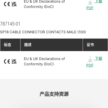
下载
EU & UK Declarations of
Conformity (DoC)
PDF
787145-01
SP18 CABLE CONNECTOR CONTACTS MALE (100)
标志
描述
证书
下载
EU & UK Declarations of
Conformity (DoC)
PDF
产品​支持​资源