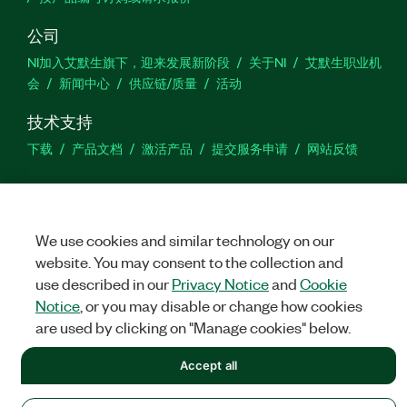
公司
NI加入艾默生旗下，迎来发展新阶段
关于NI
艾默生职业机
会
新闻中心
供应链/质量
活动
技术支持
下载
产品文档
激活产品
提交服务申请
网站反馈
we
We use cookies and similar technology on our
website. You may consent to the collection and
©
NATIONAL INSTRUMENTS CORP. 恩艾 (中国) 仪器有限公司 版权所
use described in our
Privacy Notice
and
Cookie
有.
沪ICP备09002359号.
沪公网安备 31011502018878号
Notice
, or you may disable or change how cookies
are used by clicking on "Manage cookies" below.
法律信息
|
IMPRINT
|
中国特定隐私声明
|
隐私声明
|
Manage
cookies
Accept all