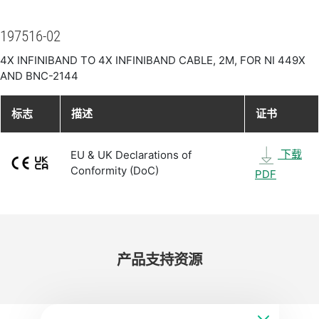
197516-02
4X INFINIBAND TO 4X INFINIBAND CABLE, 2M, FOR NI 449X
AND BNC-2144
标志
描述
证书
下载
EU & UK Declarations of
Conformity (DoC)
PDF
产品​支持​资源