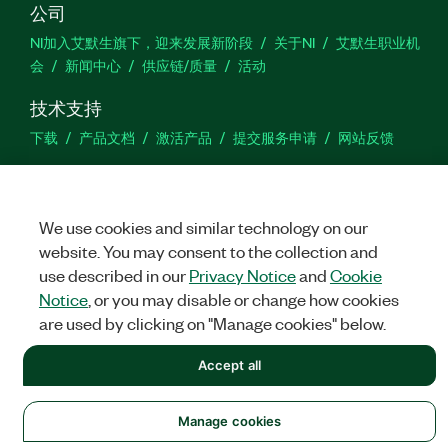
公司
NI加入艾默生旗下，迎来发展新阶段
关于NI
艾默生职业机
会
新闻中心
供应链/质量
活动
技术支持
下载
产品文档
激活产品
提交服务申请
网站反馈
we
We use cookies and similar technology on our
website. You may consent to the collection and
use described in our
Privacy Notice
and
Cookie
©
NATIONAL INSTRUMENTS CORP. 恩艾 (中国) 仪器有限公司 版权所
有.
沪ICP备09002359号.
沪公网安备 31011502018878号
Notice
, or you may disable or change how cookies
are used by clicking on "Manage cookies" below.
法律信息
|
IMPRINT
|
中国特定隐私声明
|
隐私声明
|
Manage
cookies
Accept all
Manage cookies