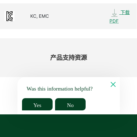
下载
KC, EMC
PDF
产品​支持​资源
Was this information helpful?
Yes
No