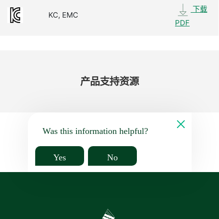
下载
KC, EMC
PDF
产品​支持​资源
Was this information helpful?
Yes
No