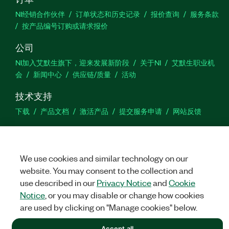
NI经销合作伙伴
订单状态和历史记录
报价查询
服务条款
按产品编号订购或请求报价
公司
NI加入艾默生旗下，迎来发展新阶段
关于NI
艾默生职业机
会
新闻中心
供应链/质量
活动
技术支持
下载
产品文档
激活产品
提交服务申请
网站反馈
we
We use cookies and similar technology on our
website. You may consent to the collection and
use described in our
Privacy Notice
and
Cookie
©
NATIONAL INSTRUMENTS CORP. 恩艾 (中国) 仪器有限公司 版权所
有.
沪ICP备09002359号.
沪公网安备 31011502018878号
Notice
, or you may disable or change how cookies
are used by clicking on "Manage cookies" below.
法律信息
|
IMPRINT
|
中国特定隐私声明
|
隐私声明
|
Manage
cookies
Accept all