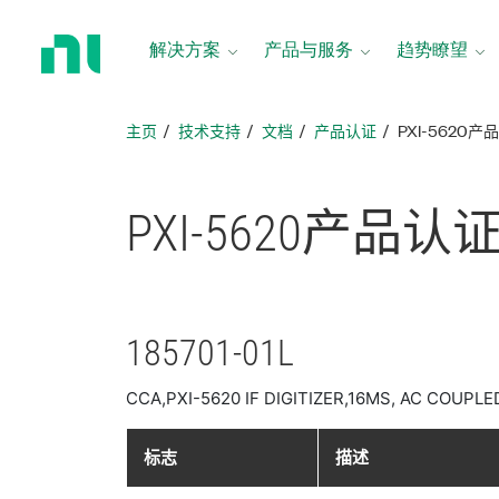
返
回
解决方案
产品与服务
趋势瞭望
主
页
主页
技术支持
文档
产品认证
PXI-5620产
PXI-5620
产品
认
185701-01L
CCA,PXI-5620 IF DIGITIZER,16MS, AC COUPLE
标志
描述