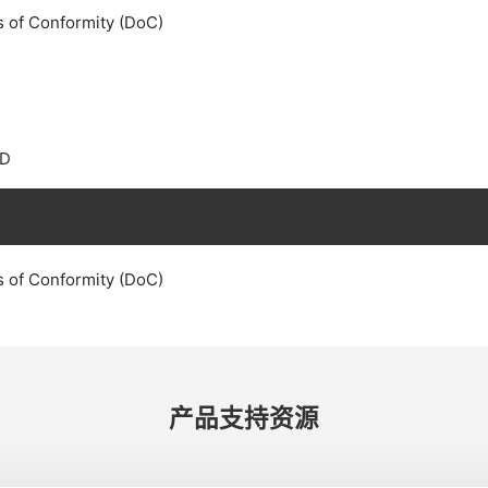
s of Conformity (DoC)
ED
s of Conformity (DoC)
产品​支持​资源