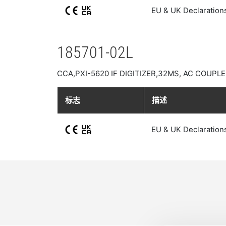
EU & UK Declaration
185701-02L
CCA,PXI-5620 IF DIGITIZER,32MS, AC COUPL
标志
描述
EU & UK Declaration