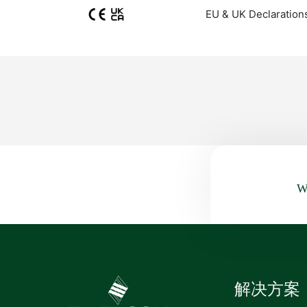
EU & UK Declaration
Wa
解决方案