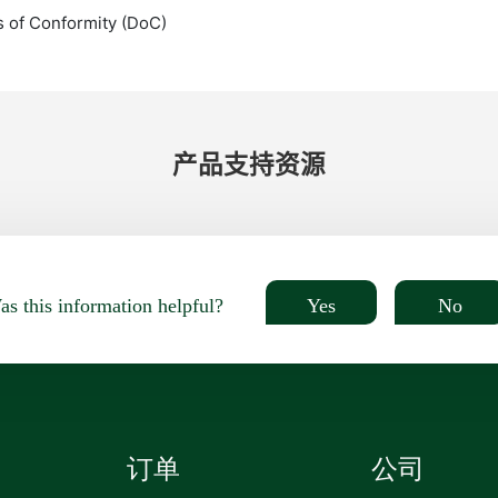
s of Conformity (DoC)
产品​支持​资源
Yes
No
s this information helpful?
订单
公司