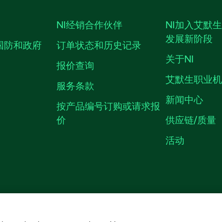
NI经销合作伙伴
NI加入艾默
发展新阶段
国防和政府
订单状态和历史记录
关于NI
报价查询
艾默生职业
服务条款
新闻中心
按产品编号订购或请求报
价
供应链/质量
活动
隐私声明
|
MANAGE COOKIES
©
NATIONAL INSTRUMENTS CORP. 恩艾
备09002359号.
沪公网安备 3101150201