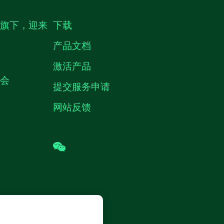
生旗下，迎来
下载
产品文档
激活产品
机会
提交服务申请
网站反馈
wechat
 (中国) 仪器有限公司 版权所有.
沪ICP
8878号