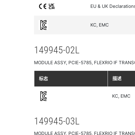
EU & UK Declaration
KC, EMC
149945-02L
MODULE ASSY, PCIE-5785, FLEXRIO IF TRANSC
标志
描述
KC, EMC
149945-03L
MODULE ASSY, PCIE-5785, FLEXRIO IF TRANSC