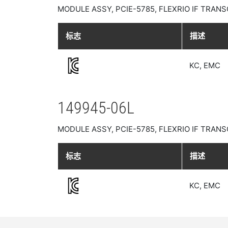
MODULE ASSY, PCIE-5785, FLEXRIO IF TRANSC
标志
描述
KC, EMC
149945-06L
MODULE ASSY, PCIE-5785, FLEXRIO IF TRANSC
标志
描述
KC, EMC