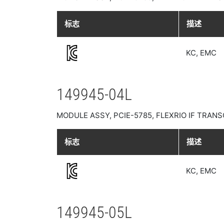
标志
描述
KC, EMC
149945-04L
MODULE ASSY, PCIE-5785, FLEXRIO IF TRANSC
标志
描述
KC, EMC
149945-05L