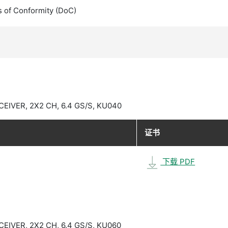
s of Conformity (DoC)
EIVER, 2X2 CH, 6.4 GS/S, KU040
证书
下载 PDF
EIVER, 2X2 CH, 6.4 GS/S, KU060