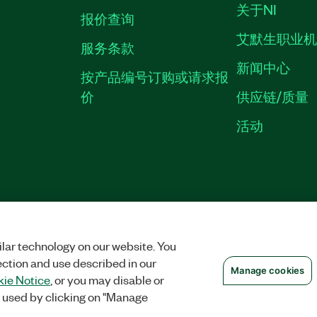
关于NI
报价查询
艾默生职业
服务条款
新闻中心
按产品编号订购或请求报
价
供应链/质量
活动
隐私声明
|
MANAGE COOKIES
©
NATIONAL INSTRUMENTS CORP. 恩艾
备09002359号.
沪公网安备 3101150201
lar technology on our website. You
ection and use described in our
Manage cookies
ie Notice
, or you may disable or
 used by clicking on "Manage