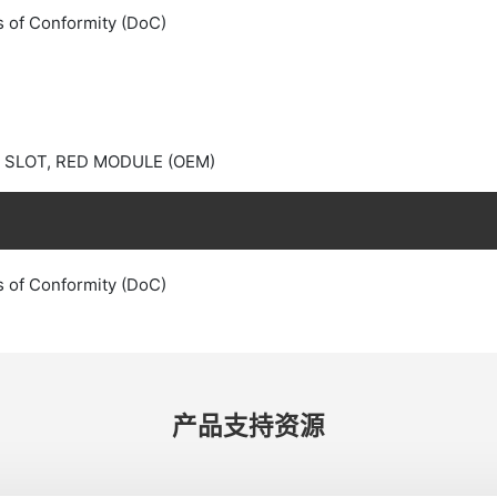
s of Conformity (DoC)
Y SLOT, RED MODULE (OEM)
s of Conformity (DoC)
产品​支持​资源