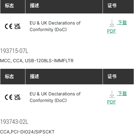
标志
描述
证书
下载
EU & UK Declarations of
Conformity (DoC)
PDF
193715-07L
MCC, CCA, USB-1208LS-IMMFLTR
标志
描述
证书
下载
EU & UK Declarations of
Conformity (DoC)
PDF
193743-02L
CCA,PCI-DIO24/SIPSCKT