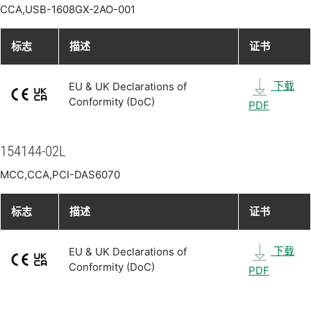
CCA,USB-1608GX-2AO-001
标志
描述
证书
下载
EU & UK Declarations of
Conformity (DoC)
PDF
154144-02L
MCC,CCA,PCI-DAS6070
标志
描述
证书
下载
EU & UK Declarations of
Conformity (DoC)
PDF