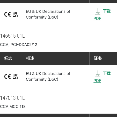
下载
EU & UK Declarations of
Conformity (DoC)
PDF
146515-01L
CCA, PCI-DDA02/12
标志
描述
证书
下载
EU & UK Declarations of
Conformity (DoC)
PDF
147013-01L
CCA,MCC 118