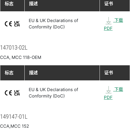
标志
描述
证书
下载
EU & UK Declarations of
Conformity (DoC)
PDF
147013-02L
CCA, MCC 118-OEM
标志
描述
证书
下载
EU & UK Declarations of
Conformity (DoC)
PDF
149147-01L
CCA,MCC 152