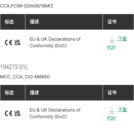
CCA,PCIM-DDA06/16MI3
标志
描述
证书
下载
EU & UK Declarations of
Conformity (DoC)
PDF
194272-01L
MCC, CCA, CIO-MINI50
标志
描述
证书
下载
EU & UK Declarations of
Conformity (DoC)
PDF