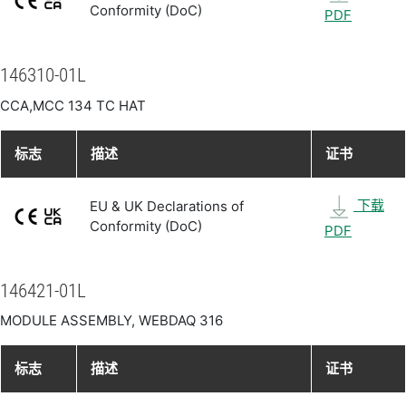
Conformity (DoC)
PDF
146310-01L
CCA,MCC 134 TC HAT
标志
描述
证书
下载
EU & UK Declarations of
Conformity (DoC)
PDF
146421-01L
MODULE ASSEMBLY, WEBDAQ 316
标志
描述
证书