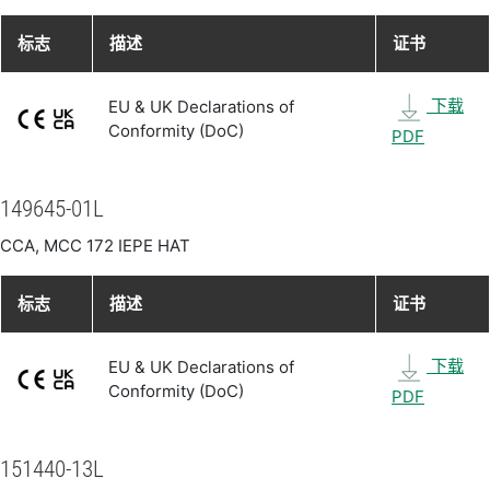
标志
描述
证书
下载
EU & UK Declarations of
Conformity (DoC)
PDF
149645-01L
CCA, MCC 172 IEPE HAT
标志
描述
证书
下载
EU & UK Declarations of
Conformity (DoC)
PDF
151440-13L