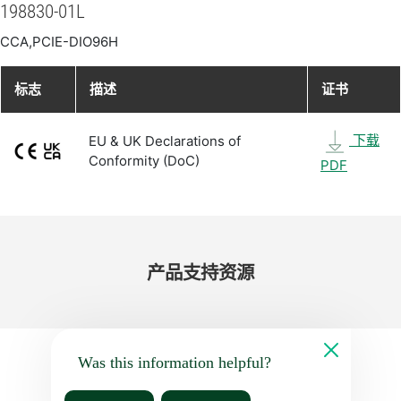
198830-01L
CCA,PCIE-DIO96H
标志
描述
证书
下载
EU & UK Declarations of
Conformity (DoC)
PDF
产品​支持​资源
Was this information helpful?