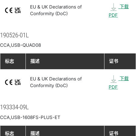
下载
EU & UK Declarations of
Conformity (DoC)
PDF
190526-01L
CCA,USB-QUAD08
标志
描述
证书
下载
EU & UK Declarations of
Conformity (DoC)
PDF
193334-09L
CCA,USB-1608FS-PLUS-ET
标志
描述
证书