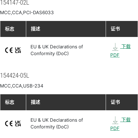
154147-02L
MCC,CCA,PCI-DAS6033
标志
描述
证书
下载
EU & UK Declarations of
Conformity (DoC)
PDF
154424-05L
MCC,CCA,USB-234
标志
描述
证书
下载
EU & UK Declarations of
Conformity (DoC)
PDF