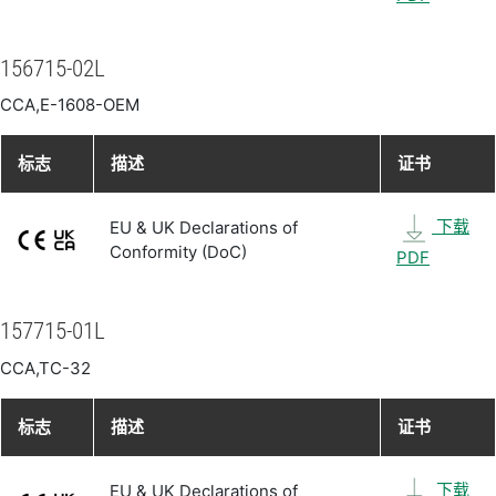
156715-02L
CCA,E-1608-OEM
标志
描述
证书
下载
EU & UK Declarations of
Conformity (DoC)
PDF
157715-01L
CCA,TC-32
标志
描述
证书
下载
EU & UK Declarations of