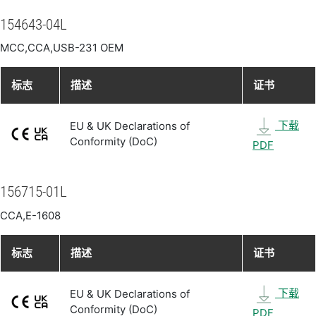
154643-04L
MCC,CCA,USB-231 OEM
标志
描述
证书
下载
EU & UK Declarations of
Conformity (DoC)
PDF
156715-01L
CCA,E-1608
标志
描述
证书
下载
EU & UK Declarations of
Conformity (DoC)
PDF