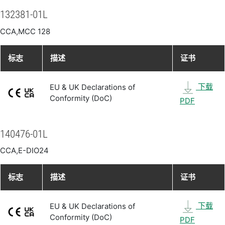
132381-01L
CCA,MCC 128
标志
描述
证书
下载
EU & UK Declarations of
Conformity (DoC)
PDF
140476-01L
CCA,E-DIO24
标志
描述
证书
下载
EU & UK Declarations of
Conformity (DoC)
PDF