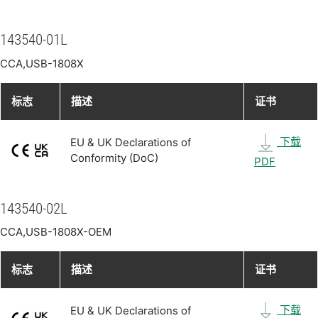
143540-01L
CCA,USB-1808X
标志
描述
证书
下载
EU & UK Declarations of
Conformity (DoC)
PDF
143540-02L
CCA,USB-1808X-OEM
标志
描述
证书
下载
EU & UK Declarations of