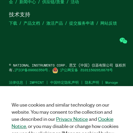
会
新闻中心
供应链/质量
活动
技术支持
下载
产品文档
激活产品
提交服务申请
网站反馈
we
©
NATIONAL INSTRUMENTS CORP. 恩艾 (中国) 仪器有限公司 版权所
有.
沪ICP备09002359号.
沪公网安备 31011502018878号
法律信息
|
IMPRINT
|
中国特定隐私声明
|
隐私声明
|
Manage
cookies
We use cookies and similar technology on our
website. You may consent to the collection and
use described in our
Privacy Notice
and
Cookie
Notice
, or you may disable or change how cookies