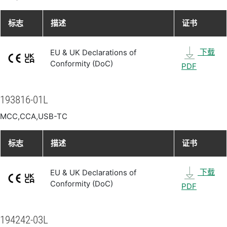
标志
描述
证书
下载
EU & UK Declarations of
Conformity (DoC)
PDF
193816-01L
MCC,CCA,USB-TC
标志
描述
证书
下载
EU & UK Declarations of
Conformity (DoC)
PDF
194242-03L