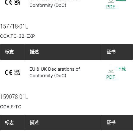
Conformity (DoC)
PDF
157718-01L
CCA,TC-32-EXP
标志
描述
证书
下载
EU & UK Declarations of
Conformity (DoC)
PDF
159078-01L
CCA,E-TC
标志
描述
证书