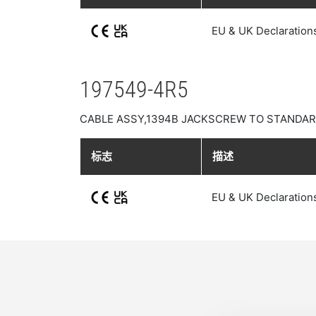
EU & UK Declaration
197549-4R5
CABLE ASSY,1394B JACKSCREW TO STANDAR
标志
描述
EU & UK Declaration