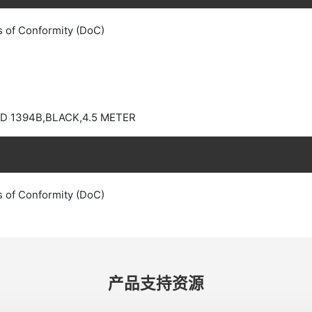
s of Conformity (DoC)
D 1394B,BLACK,4.5 METER
s of Conformity (DoC)
产品​支持​资源