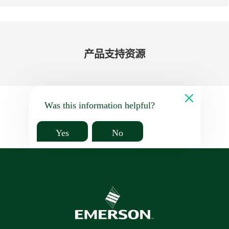
产品​支持​资源
Was this information helpful?
Yes
No