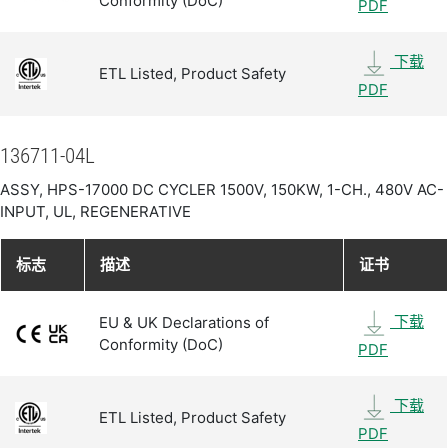
Conformity (DoC)
PDF
下载
ETL Listed, Product Safety
PDF
136711-04L
ASSY, HPS-17000 DC CYCLER 1500V, 150KW, 1-CH., 480V AC-
INPUT, UL, REGENERATIVE
标志
描述
证书
下载
EU & UK Declarations of
Conformity (DoC)
PDF
下载
ETL Listed, Product Safety
PDF