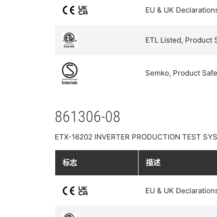
EU & UK Declaration
ETL Listed, Product 
Semko, Product Safe
861306-08
ETX-16202 INVERTER PRODUCTION TEST SY
标志
描述
EU & UK Declaration