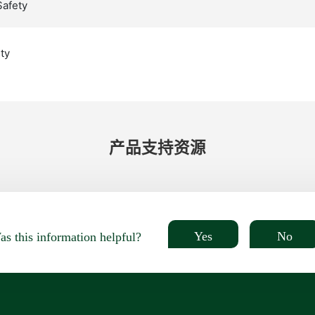
Safety
ty
产品​支持​资源
Yes
No
s this information helpful?