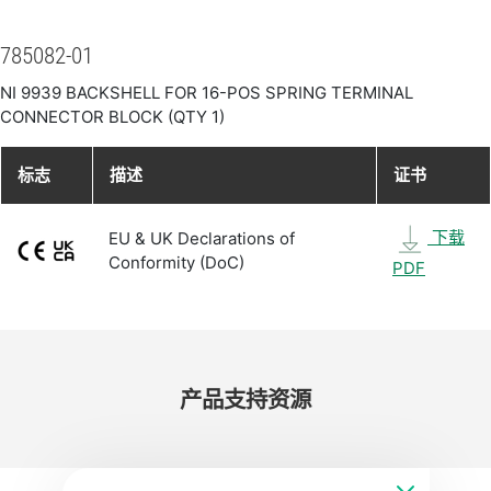
785082-01
NI 9939 BACKSHELL FOR 16-POS SPRING TERMINAL
CONNECTOR BLOCK (QTY 1)
标志
描述
证书
下载
EU & UK Declarations of
Conformity (DoC)
PDF
产品​支持​资源