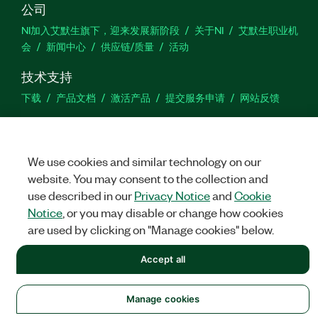
公司
NI加入艾默生旗下，迎来发展新阶段
关于NI
艾默生职业机
会
新闻中心
供应链/质量
活动
技术支持
下载
产品文档
激活产品
提交服务申请
网站反馈
we
We use cookies and similar technology on our
website. You may consent to the collection and
use described in our
Privacy Notice
and
Cookie
©
NATIONAL INSTRUMENTS CORP. 恩艾 (中国) 仪器有限公司 版权所
有.
沪ICP备09002359号.
沪公网安备 31011502018878号
Notice
, or you may disable or change how cookies
are used by clicking on "Manage cookies" below.
法律信息
|
IMPRINT
|
中国特定隐私声明
|
隐私声明
|
Manage
cookies
Accept all
Manage cookies