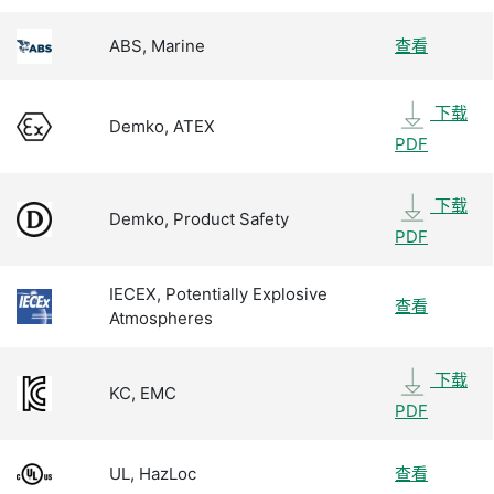
ABS, Marine
查看
下载
Demko, ATEX
PDF
下载
Demko, Product Safety
PDF
IECEX, Potentially Explosive
查看
Atmospheres
下载
KC, EMC
PDF
UL, HazLoc
查看