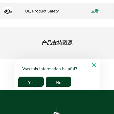
UL, Product Safety
查看
产品​支持​资源
Was this information helpful?
Yes
No