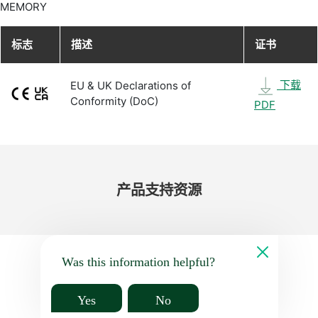
MEMORY
标志
描述
证书
下载
EU & UK Declarations of
Conformity (DoC)
PDF
产品​支持​资源
Was this information helpful?
Yes
No