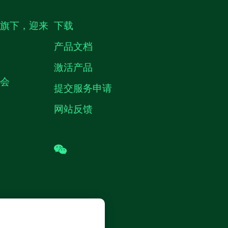
生旗下，迎来
下载
产品文档
激活产品
机会
提交服务申请
网站反馈
wechat
 (中国) 仪器有限公司 版权所有.
沪ICP
8878号