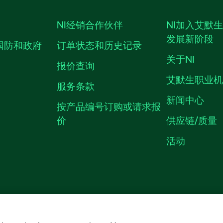
NI经销合作伙伴
NI加入艾默
发展新阶段
国防和政府
订单状态和历史记录
关于NI
报价查询
艾默生职业
服务条款
新闻中心
按产品编号订购或请求报
价
供应链/质量
活动
隐私声明
|
MANAGE COOKIES
©
NATIONAL INSTRUMENTS CORP. 恩艾
备09002359号.
沪公网安备 3101150201