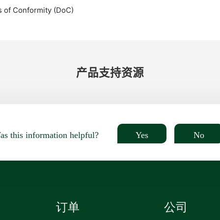
s of Conformity (DoC)
产品​支持​资源
Yes
No
s this information helpful?
订单
公司