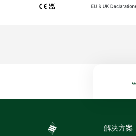
EU & UK Declaration
Wa
解决方案