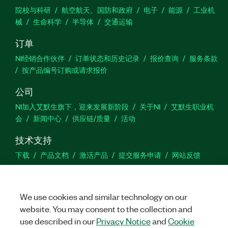
院校与科研
航空航天、国防和政府
电子
能源
工业机
械
生命科学
半导体
交通运输
订单
NI经销合作伙伴
订单状态和历史记录
报价查询
服务条款
按产品编号订购或请求报价
公司
NI加入艾默生旗下，迎来发展新阶段
关于NI
艾默生职业机
会
新闻中心
供应链/质量
活动
技术支持
下载
产品文档
激活产品
提交服务申请
网站反馈
we
We use cookies and similar technology on our
website. You may consent to the collection and
use described in our
Privacy Notice
and
Cookie
©
NATIONAL INSTRUMENTS CORP. 恩艾 (中国) 仪器有限公司 版权所