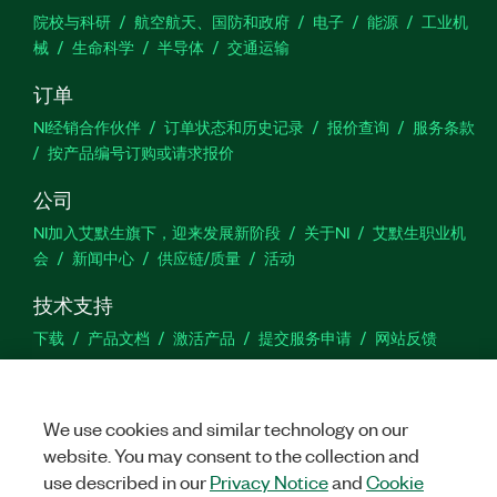
院校与科研
航空航天、国防和政府
电子
能源
工业机
械
生命科学
半导体
交通运输
订单
NI经销合作伙伴
订单状态和历史记录
报价查询
服务条款
按产品编号订购或请求报价
公司
NI加入艾默生旗下，迎来发展新阶段
关于NI
艾默生职业机
会
新闻中心
供应链/质量
活动
技术支持
下载
产品文档
激活产品
提交服务申请
网站反馈
we
We use cookies and similar technology on our
website. You may consent to the collection and
use described in our
Privacy Notice
and
Cookie
©
NATIONAL INSTRUMENTS CORP. 恩艾 (中国) 仪器有限公司 版权所