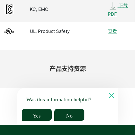
下载
KC, EMC
PDF
UL, Product Safety
查看
产品​支持​资源
Was this information helpful?
Yes
No