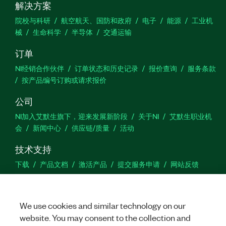
解决方案
院校与科研
航空航天、国防和政府
电子
能源
工业机
械
生命科学
半导体
交通运输
订单
NI经销合作伙伴
订单状态和历史记录
报价查询
服务条款
按产品编号订购或请求报价
公司
NI加入艾默生旗下，迎来发展新阶段
关于NI
艾默生职业机
会
新闻中心
供应链/质量
活动
技术支持
下载
产品文档
激活产品
提交服务申请
网站反馈
we
We use cookies and similar technology on our
website. You may consent to the collection and