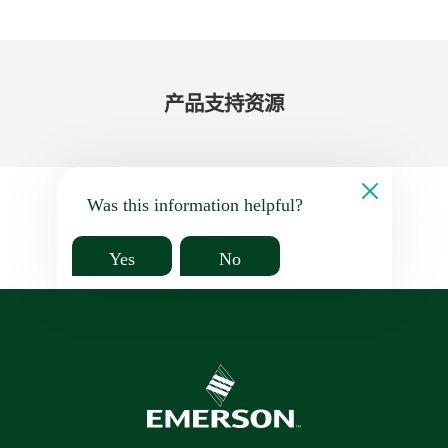
产品​支持​资源
Was this information helpful?
Yes
No