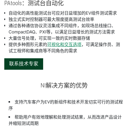
PAtools：
测试
台
自动化
自动化的高性能测试台可应对日益增加的EV组件测试需求
​独立式实时控制器可最大限度提高测试台效率
​通过各种通信协议灵活集成不同组件，如现场总线接口、
CompactDAQ、PXI等，以满足日益增长的测试方法需求 
​大量信号处理，可实现一致的实时数据存储 
​提供多种图形元素的
可视化和交互选项
，可满足操作员、测
试工程师和集成商等不同角色的需求
联系技术专家
NI
解决
方案
的
优势
​​​支持汽车客户为EV的新组件和技术开发切实可行的测试程
序
​帮助用户有效地理解和处理测试结果，从而改进产品设计
并缩短测试周期