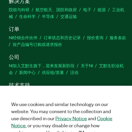
解决方案
院校与科研
航空航天、国防和政府
电子
能源
工业机
械
生命科学
半导体
交通运输
订单
NI经销合作伙伴
订单状态和历史记录
报价查询
服务条款
按产品编号订购或请求报价
公司
NI加入艾默生旗下，迎来发展新阶段
关于NI
艾默生职业机
会
新闻中心
供应链/质量
活动
技术支持
下载
产品文档
激活产品
提交服务申请
网站反馈
We use cookies and similar technology on our
website. You may consent to the collection and
we
use described in our
Privacy Notice
and
Cookie
Notice
, or you may disable or change how