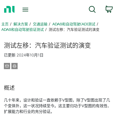
返
搜索
回
主
页
主页
解决方案
交通运输
ADAS和自动驾驶(AD)测试
ADAS和自动驾驶验证测试
测试左移：汽车验证测试的演变
测试
左
移：
汽车
验证
测试
的
演变
已更新 2024年10月1日
概述
几十年来，设计和验证一直依赖于V型图，除了V型图出现了几
个变体外，这一状况持续至今。这主要归功于V型图的有效性、
扩展能力和行业的充分验证。