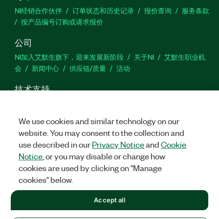
NI经销合作伙伴
订单状态和历史记录
报价查询
服务条款
按产品编号订购或请求报价
公司
NI加入艾默生旗下，迎来发展新阶段
关于NI
艾默生职业机
会
新闻中心
供应链/质量
活动
技术支持
下载
产品文档
激活产品
提交服务申请
网站反馈
We use cookies and similar technology on our
website. You may consent to the collection and
we
use described in our
Privacy Notice
and
Cookie
Notice
, or you may disable or change how
cookies are used by clicking on "Manage
©
2026
NATIONAL INSTRUMENTS CORP. 恩艾 (中国) 仪器有限公司
cookies" below.
版权所有.
沪ICP备09002359号.
沪公网安备 31011502018878号
+1 877 388 1952
Accept all
法律信息
|
IMPRINT
|
中国特定隐私声明
|
隐私声明
|
Manage
cookies