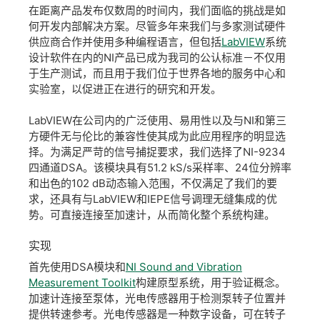
在距离产品发布仅数周的时间内，我们面临的挑战是如
何开发内部解决方案。尽管多年来我们与多家测试硬件
供应商合作并使用多种编程语言，但包括
LabVIEW
系统
设计软件在内的NI产品已成为我司的公认标准－不仅用
于生产测试，而且用于我们位于世界各地的服务中心和
实验室，以促进正在进行的研究和开发。
LabVIEW在公司内的广泛使用、易用性以及与NI和第三
方硬件无与伦比的兼容性使其成为此应用程序的明显选
择。为满足严苛的信号捕捉要求，我们选择了NI-9234
四通道DSA。该模块具有51.2 kS/s采样率、24位分辨率
和出色的102 dB动态输入范围，不仅满足了我们的要
求，还具有与LabVIEW和IEPE信号调理无缝集成的优
势。可直接连接至加速计，从而简化整个系统构建。
实现
首先使用DSA模块和
NI Sound and Vibration
Measurement Toolkit
构建原型系统，用于验证概念。
加速计连接至泵体，光电传感器用于检测泵转子位置并
提供转速参考。光电传感器是一种数字设备，可在转子