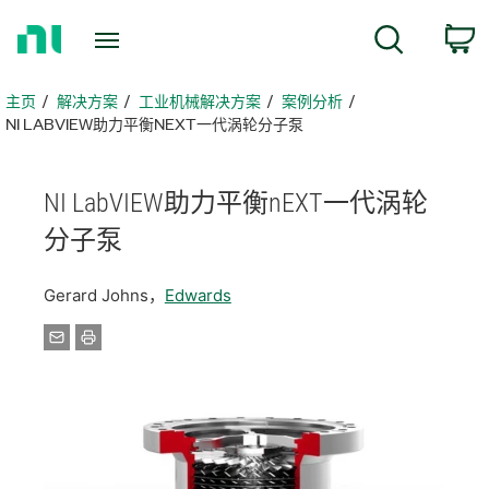
返
搜索
回
主
页
主页
解决方案
​工业机械解决方案
案例分析
NI LABVIEW助力平衡NEXT一代涡轮分子泵
NI LabVIEW
助力
平衡
nEXT
一代
涡轮
分子泵
Gerard Johns，
Edwards