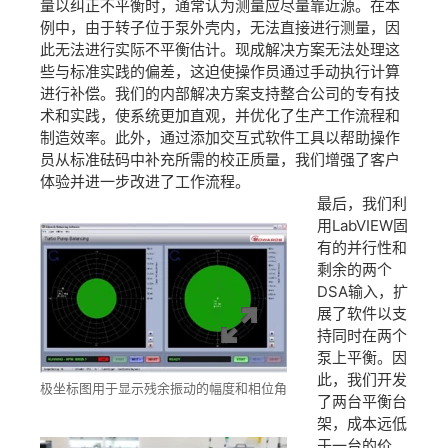
量以纠正不平衡时，通常认为测量应尽量靠近源。在本
例中，由于转子位于泵外壳内，无法直接进行测量，因
此无法进行实际不平衡估计。现成解决方案无法处理这
些与标准实践的偏差，这迫使操作员通过手动执行计算
进行补偿。我们的内部解决方案支持整合公司的专有技
术和实践，使系统更加直观，并优化了生产工作流程和
制造效率。此外，通过添加交互式软件工具以帮助操作
员从标准砝码中补充所需的校正质量，我们增强了客户
体验并进一步改进了工作流程。
最后，我们利
用LabVIEW固
有的并行性和
剩余的两个
DSA输入，扩
展了软件以支
持同时在两个
泵上平衡。因
此，我们开发
极坐标图用于显示残余振动的幅度和相位角
了两台平衡台
架，成本远低
于一台的价