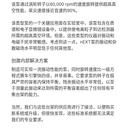
该泵通过涡轮转子以60,000 rpm的速度旋转提供超高真
空性能，桨尖速度接近音速的90%。
该类型泵的一个关键应用是在实验室中，该泵包含在质
谱和电子显微镜设备中，以提供使电离粒子到达检测器
所需的超高真空环境。但是，这些类型的仪器对振动和
电磁干扰非常敏感。考虑到这一点，nEXT泵的振动和杂
散磁场水平明显低于任何其他泵。
创建
内部
解决
方案
制造可实现一流振动性能的泵，同时旋转速度比一级方
程式赛车引擎快四倍，并非易事。它要求泵的转子在极
其严苛的容差内保持平衡，残余振动水平非常低，以至
于测量此振动来达到所需的平衡容差超出了任何现有平
衡台架的能力。
当然，我们与这些台架的供应商进行了接洽，以便购买
新系统或升级，但很快发现，这些标准系统都无法满足
我们的专业要求。