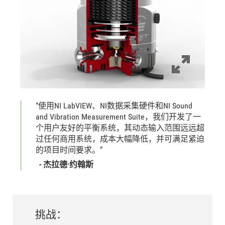
“使用
NI LabVIEW、
NI
数据
采集
硬件
和
NI Sound
and Vibration Measurement Suite，
我们
开发
了
一
个
用户
友好
的
平衡
系统，
其
动态
输入
范围
远远
超
过
任何
商用
系统，
成本
大幅
降低，
并
可
满足
紧迫
的
项目
时间
要求。”
- 杰
拉德
·
约翰斯
挑战：