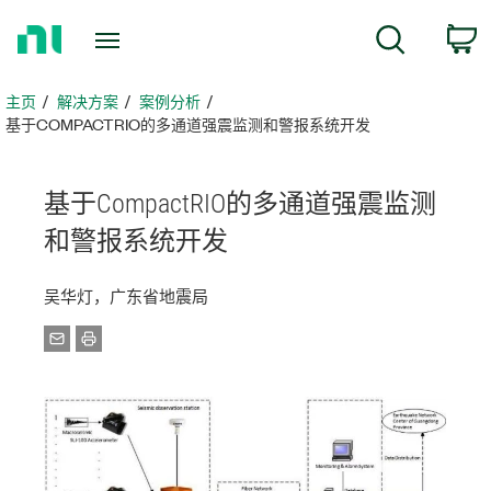
返
搜索
回
主
页
主页
解决方案
案例分析
基于COMPACTRIO的多通道强震监测和警报系统开发
基于
CompactRIO
的
多
通道
强
震
监测
和
警报
系统
开发
吴华灯，广东省地震局