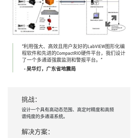
“利用
强大、
高效
且
用户
友好
的
LabVIEW
图形
化
编
程
软件
和
先进
的
CompactRIO
硬件
平台，
我们
设计
了
一个
多
通道
强
震
监测
和
警报
平台。”
- 吴
华
灯，
广东
省
地震局
挑战：
设计一个具有高动态范围、高定时精度和高频
谱纯度的多通道系统。
解决
方案：