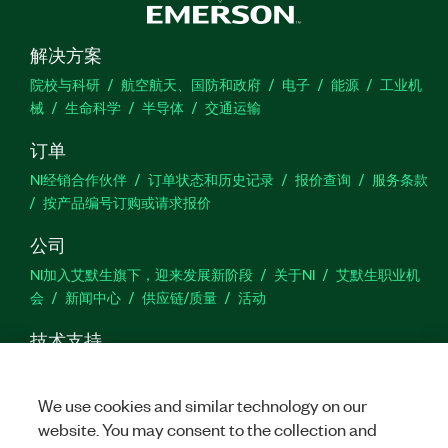
解决方案
院校与科研
航空航天、国防和政府
电子
能源
工业机
械
生命科学
半导体
交通运输
订单
NI经销合作伙伴
订单状态和历史记录
报价查询
服务条款
按产品编号订购或请求报价
公司
NI加入艾默生旗下，迎来发展新阶段
关于NI
艾默生职业机
会
新闻中心
供应链/质量
活动
技术支持
下载
产品文档
激活产品
提交服务申请
网站反馈
We use cookies and similar technology on our
website. You may consent to the collection and
we