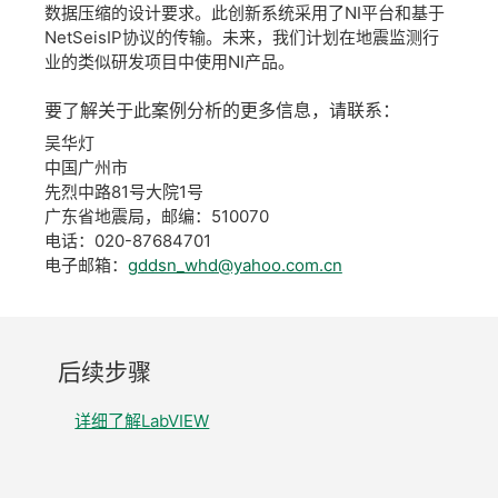
数据压缩的设计要求。此创新系统采用了NI平台和基于
NetSeisIP协议的传输。未来，我们计划在地震监测行
业的类似研发项目中使用NI产品。
要
了解
关于
此
案例
分析
的
更多
信息，
请
联系：
吴华灯
中国广州市
先烈中路81号大院1号
广东省地震局，邮编：510070
电话：020-87684701
电子邮箱：
gddsn_whd@yahoo.com.cn
后
续
步骤
详细了解LabVIEW