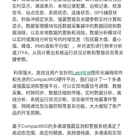
实时显示、通道表示、本地记录配置、远程记录、校准
信号、站点信息、系统状态、连接状态、GPS捕获状
态、秒脉冲锁定状态、强震警报及关键参数实时计算和
显示。数据管理模块包括数据采集器中的数据回收和数
据消除，以及本地数据的更新和消除。数据分析模块可
以实时或离线分析信号的时域信息（包括最大值、最小
值、峰值、RMS值和平均值），并对波形进行频率分析
或JTFA，从而计算出系统运行状况诊断和警报状态等关
键参数。
利用强大、高效且用户友好的
LabVIEW
图形化编程软件
和先进的CompactRIO硬件平台，我们设计了一个多通
道强震监测和警报平台，可以实现地震信号调理、数据
采集、时钟同步、数据压缩和传输、实时数据分析、离
线分析、系统运行状况诊断、突发破坏性地震事件警
报、网络通信及仪器控制等复杂功能，大大缩短了新产
品的开发周期。
基于CompactRIO的多通道强震监测和警报系统满足了
高动态范围、高定时精度、高频谱纯度、多通道和实现