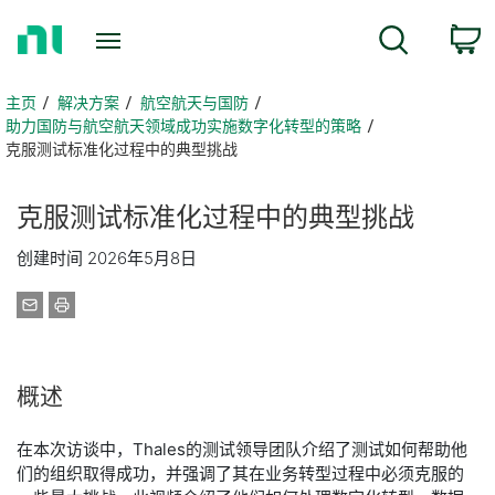
返
搜索
回
主
页
主页
解决方案
航空航天与国防
助力国防与航空航天领域成功实施数字化转型的策略
​克服测试标准化过程中的典型挑战
克服
测试
标准
化
过程
中的
典型
挑战
创建时间 2026年5月8日
概述
​​在本次访谈中，Thales的测试领导团队介绍了测试如何帮助他
们的组织取得成功，并强调了其在业务转型过程中必须克服的