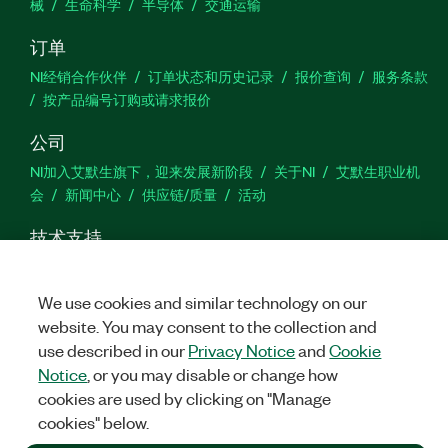
械
生命科学
半导体
交通运输
订单
NI经销合作伙伴
订单状态和历史记录
报价查询
服务条款
按产品编号订购或请求报价
公司
NI加入艾默生旗下，迎来发展新阶段
关于NI
艾默生职业机
会
新闻中心
供应链/质量
活动
技术支持
下载
产品文档
激活产品
提交服务申请
网站反馈
We use cookies and similar technology on our
website. You may consent to the collection and
we
use described in our
Privacy Notice
and
Cookie
Notice
, or you may disable or change how
cookies are used by clicking on "Manage
©
2026
NATIONAL INSTRUMENTS CORP. 恩艾 (中国) 仪器有限公司
cookies" below.
版权所有.
沪ICP备09002359号.
沪公网安备 31011502018878号